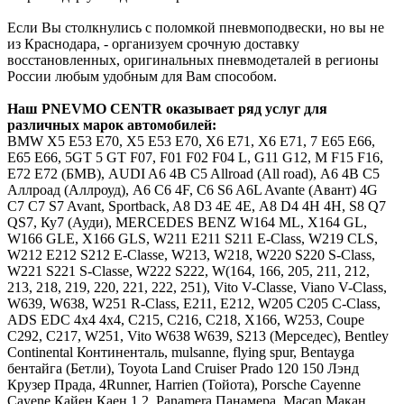
Если Вы столкнулись с поломкой пневмоподвески, но вы не
из Краснодара, - организуем срочную доставку
восстановленных, оригинальных пневмодеталей в регионы
России любым удобным для Вам способом.
Наш
PNEVMO
CENTR
оказывает ряд услуг для
различных марок автомобилей:
BMW
Х5 E53 E70, X5 Е53 Е70, Х6 E71, X6 Е71, 7 E65 E66,
Е65 Е66, 5GT 5 GT F07, F01 F02 F04 L, G11 G12, M F15 F16,
E72 Е72 (БМВ),
AUDI
A6 4B C5 Allroad (All road), А6 4В С5
Аллроад (Аллроуд), A6 C6 4F, С6 S6 A6L Avante (Авант) 4G
C7 С7 S7 Avant, Sportback, A8 D3 4E 4Е, А8 D4 4H 4Н, S8 Q7
QS7, Ку7 (Ауди),
MERCEDES
BENZ
W164 ML, X164 GL,
W166 GLE, X166 GLS, W211 E211 S211 E-Class, W219 CLS,
W212 E212 S212 E-Classe, W213, W218, W220 S220 S-Class,
W221 S221 S-Classe, W222 S222, W(164, 166, 205, 211, 212,
213, 218, 219, 220, 221, 222, 251), Vito V-Classe, Viano V-Class,
W639, W638, W251 R-Class, Е211, Е212, W205 C205 C-Class,
ADS EDC 4x4 4х4, C215, C216, C218, X166, W253, Coupe
C292, C217, W251, Vito W638 W639, S213 (Мерседес),
Bentley
Continental Континенталь, mulsanne, flying spur, Bentayga
бентайга (Бетли),
Toyota
Land Cruiser Prado 120 150 Лэнд
Крузер Прада, 4Runner, Harrien (Тойота),
Porsche Cayenne
Cayene Кайен Каен 1 2, Panamera Панамера, Macan Макан