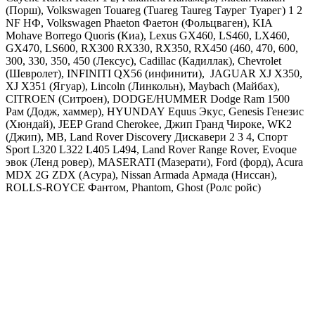
(Порш),
Volkswagen Touareg (Tuareg Taureg Таурег Туарег) 1 2
NF НФ, Volkswagen Phaeton Фаетон
(Фольцваген),
KIA
Mohave Borrego Quoris
(Киа),
Lexus GX460, LS460, LX460,
GX470, LS600, RX300 RX330, RX350, RX450 (460, 470, 600,
300, 330, 350, 450
(Лексус),
Cadillac
(Кадиллак), С
hevrolet
(Шевролет),
INFINITI
QX56 (инфинити),
JAGUAR
XJ X350,
XJ X351 (Ягуар),
Lincoln
(Линкольн),
Maybach
(Майбах),
CITROEN
(Ситроен),
DODGE
/
HUMMER Dodge Ram 1500
Рам
(Додж, хаммер),
HYUNDAY
Equus Экус, Genesis Генезис
(Хюндай),
JEEP Grand Cherokee, Джип Гранд Чироке, WK2
(Джип),
MB
,
Land
Rover Discovery Дискавери 2 3 4, Спорт
Sport L320 L322 L405 L494, Land Rover Range Rover, Evoque
эвок
(Ленд ровер), MASERATI (Мазерати), Ford (форд), Acura
MDX 2G ZDX (Асура), Nissan Armada Армада (Ниссан),
ROLLS-ROYCE Фантом, Phantom, Ghost (Ролс ройс)