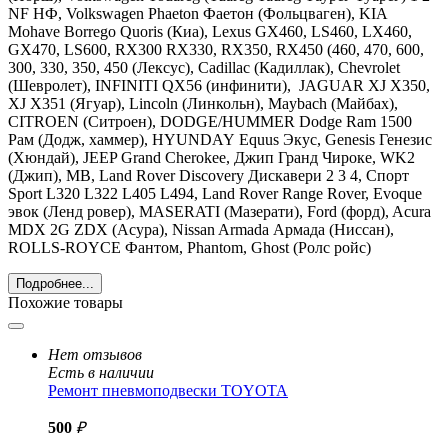
NF НФ, Volkswagen Phaeton Фаетон
(Фольцваген),
KIA
Mohave Borrego Quoris
(Киа),
Lexus GX460, LS460, LX460,
GX470, LS600, RX300 RX330, RX350, RX450 (460, 470, 600,
300, 330, 350, 450
(Лексус),
Cadillac
(Кадиллак), С
hevrolet
(Шевролет),
INFINITI
QX56 (инфинити),
JAGUAR
XJ X350,
XJ X351 (Ягуар),
Lincoln
(Линкольн),
Maybach
(Майбах),
CITROEN
(Ситроен),
DODGE
/
HUMMER Dodge Ram 1500
Рам
(Додж, хаммер),
HYUNDAY
Equus Экус, Genesis Генезис
(Хюндай),
JEEP Grand Cherokee, Джип Гранд Чироке, WK2
(Джип),
MB
,
Land
Rover Discovery Дискавери 2 3 4, Спорт
Sport L320 L322 L405 L494, Land Rover Range Rover, Evoque
эвок
(Ленд ровер), MASERATI (Мазерати), Ford (форд), Acura
MDX 2G ZDX (Асура), Nissan Armada Армада (Ниссан),
ROLLS-ROYCE Фантом, Phantom, Ghost (Ролс ройс)
Подробнее...
Похожие товары
Нет отзывов
Есть в наличии
Ремонт пневмоподвески TOYOTA
500
₽