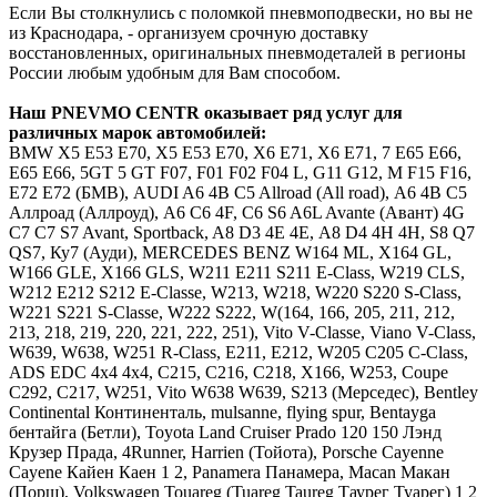
Если Вы столкнулись с поломкой пневмоподвески, но вы не
из Краснодара, - организуем срочную доставку
восстановленных, оригинальных пневмодеталей в регионы
России любым удобным для Вам способом.
Наш
PNEVMO
CENTR
оказывает ряд услуг для
различных марок автомобилей:
BMW
Х5 E53 E70, X5 Е53 Е70, Х6 E71, X6 Е71, 7 E65 E66,
Е65 Е66, 5GT 5 GT F07, F01 F02 F04 L, G11 G12, M F15 F16,
E72 Е72 (БМВ),
AUDI
A6 4B C5 Allroad (All road), А6 4В С5
Аллроад (Аллроуд), A6 C6 4F, С6 S6 A6L Avante (Авант) 4G
C7 С7 S7 Avant, Sportback, A8 D3 4E 4Е, А8 D4 4H 4Н, S8 Q7
QS7, Ку7 (Ауди),
MERCEDES
BENZ
W164 ML, X164 GL,
W166 GLE, X166 GLS, W211 E211 S211 E-Class, W219 CLS,
W212 E212 S212 E-Classe, W213, W218, W220 S220 S-Class,
W221 S221 S-Classe, W222 S222, W(164, 166, 205, 211, 212,
213, 218, 219, 220, 221, 222, 251), Vito V-Classe, Viano V-Class,
W639, W638, W251 R-Class, Е211, Е212, W205 C205 C-Class,
ADS EDC 4x4 4х4, C215, C216, C218, X166, W253, Coupe
C292, C217, W251, Vito W638 W639, S213 (Мерседес),
Bentley
Continental Континенталь, mulsanne, flying spur, Bentayga
бентайга (Бетли),
Toyota
Land Cruiser Prado 120 150 Лэнд
Крузер Прада, 4Runner, Harrien (Тойота),
Porsche Cayenne
Cayene Кайен Каен 1 2, Panamera Панамера, Macan Макан
(Порш),
Volkswagen Touareg (Tuareg Taureg Таурег Туарег) 1 2