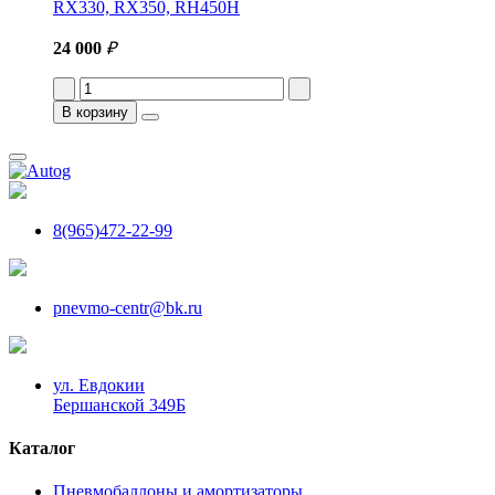
RX330, RX350, RH450H
24 000
₽
В корзину
8(965)472-22-99
pnevmo-centr@bk.ru
ул. Евдокии
Бершанской 349Б
Каталог
Пневмобаллоны и амортизаторы