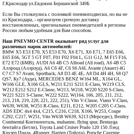
Г.Краснодар ул.Евдокии Бершанской 349Б
Если Вы столкнулись с поломкой пневмоподвески, но вы не
из Краснодара, - организуем срочную доставку
восстановленных, оригинальных пневмодеталей в регионы
России любым удобным для Вам способом.
Наш
PNEVMO
CENTR
оказывает ряд услуг для
различных марок автомобилей:
BMW
Х5 E53 E70, X5 Е53 Е70, Х6 E71, X6 Е71, 7 E65 E66,
Е65 Е66, 5GT 5 GT F07, F01 F02 F04 L, G11 G12, M F15 F16,
E72 Е72 (БМВ),
AUDI
A6 4B C5 Allroad (All road), А6 4В С5
Аллроад (Аллроуд), A6 C6 4F, С6 S6 A6L Avante (Авант) 4G
C7 С7 S7 Avant, Sportback, A8 D3 4E 4Е, А8 D4 4H 4Н, S8 Q7
QS7, Ку7 (Ауди),
MERCEDES
BENZ
W164 ML, X164 GL,
W166 GLE, X166 GLS, W211 E211 S211 E-Class, W219 CLS,
W212 E212 S212 E-Classe, W213, W218, W220 S220 S-Class,
W221 S221 S-Classe, W222 S222, W(164, 166, 205, 211, 212,
213, 218, 219, 220, 221, 222, 251), Vito V-Classe, Viano V-Class,
W639, W638, W251 R-Class, Е211, Е212, W205 C205 C-Class,
ADS EDC 4x4 4х4, C215, C216, C218, X166, W253, Coupe
C292, C217, W251, Vito W638 W639, S213 (Мерседес),
Bentley
Continental Континенталь, mulsanne, flying spur, Bentayga
бентайга (Бетли),
Toyota
Land Cruiser Prado 120 150 Лэнд
Крузер Прада, 4Runner, Harrien (Тойота),
Porsche Cayenne