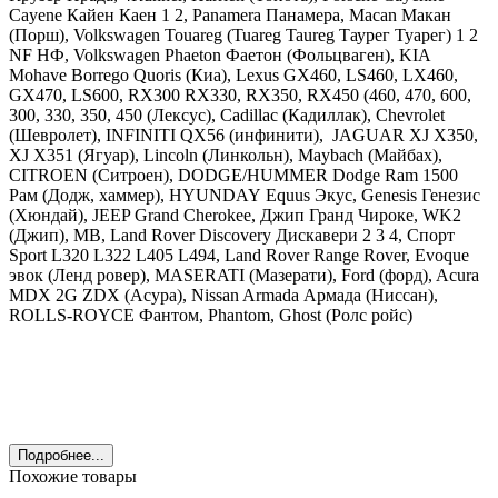
Cayene Кайен Каен 1 2, Panamera Панамера, Macan Макан
(Порш),
Volkswagen Touareg (Tuareg Taureg Таурег Туарег) 1 2
NF НФ, Volkswagen Phaeton Фаетон
(Фольцваген),
KIA
Mohave Borrego Quoris
(Киа),
Lexus GX460, LS460, LX460,
GX470, LS600, RX300 RX330, RX350, RX450 (460, 470, 600,
300, 330, 350, 450
(Лексус),
Cadillac
(Кадиллак), С
hevrolet
(Шевролет),
INFINITI
QX56 (инфинити),
JAGUAR
XJ X350,
XJ X351 (Ягуар),
Lincoln
(Линкольн),
Maybach
(Майбах),
CITROEN
(Ситроен),
DODGE
/
HUMMER Dodge Ram 1500
Рам
(Додж, хаммер),
HYUNDAY
Equus Экус, Genesis Генезис
(Хюндай),
JEEP Grand Cherokee, Джип Гранд Чироке, WK2
(Джип),
MB
,
Land
Rover Discovery Дискавери 2 3 4, Спорт
Sport L320 L322 L405 L494, Land Rover Range Rover, Evoque
эвок
(Ленд ровер), MASERATI (Мазерати), Ford (форд), Acura
MDX 2G ZDX (Асура), Nissan Armada Армада (Ниссан),
ROLLS-ROYCE Фантом, Phantom, Ghost (Ролс ройс)
Подробнее...
Похожие товары