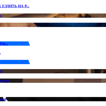
ЕЗДИТЬ НА Р...
ть
ou...
.
ой
обиля
enne