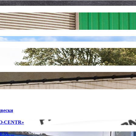
двески
MO-CENTR»
5, ...