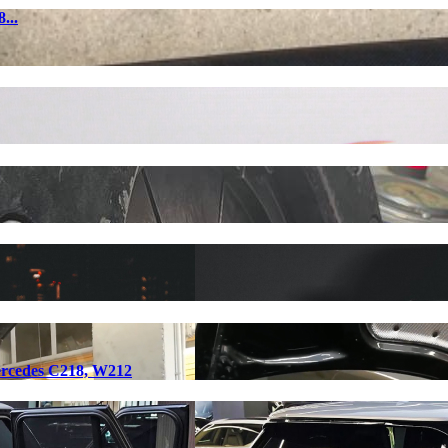
...
rcedes C218, W212