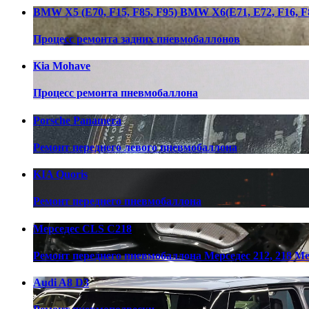
BMW X5 (E70, F15, F85, F95) BMW X6(E71, E72, F16, F8
Процесс ремонта задних пневмобаллонов
Kia Mohave
Процесс ремонта пневмобаллона
Porsche Panamera
Ремонт переднего левого пневмобаллона
KIA Quoris
Ремонт переднего пневмобаллона
Мерседес CLS C218
Ремонт переднего пневмобаллона Мерседес 212, 218 Me
Audi A8 D3