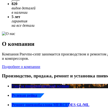
820
видов деталей
в наличии
5 лет
гарантия
на все детали
О компании
Компания Pnevmo-centr занимается производством и ремонтом 
и компрессоров.
Подробнее о компании
Производство, продажа, ремонт и установка пнев
Уход за пневмоподвеской осенью
Рулевая рейка
Ремонт пневмобаллона MERCEDES GL/ML