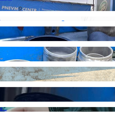
а
L...