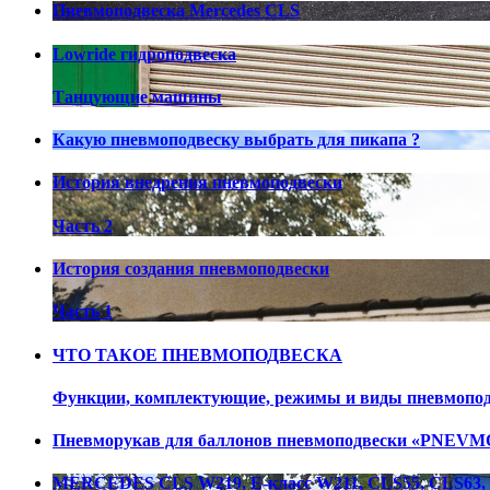
Пневмоподвеска Mercedes CLS
Lowride гидроподвеска
Танцующие машины
Какую пневмоподвеску выбрать для пикапа ?
История внедрения пневмоподвески
Часть 2
История создания пневмоподвески
Часть 1
ЧТО ТАКОЕ ПНЕВМОПОДВЕСКА
Функции, комплектующие, режимы и виды пневмопо
Пневморукав для баллонов пневмоподвески «PNEV
MERCEDES CLS W219, E-класс W211, CLS55, CLS63, E5