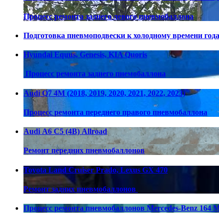
Процесс ремонта заднего левого пневмобаллона
Подготовка пневмоподвески к холодному времени год
Hyundai Equus, Genesis, KIA Quoris
Процесс ремонта заднего пнемобаллона
Audi Q7 4M (2018, 2019, 2020, 2021, 2022, 2023)
Процесс ремонта переднего правого пневмобаллона
Audi А6 С5 (4В) Allroad
Ремонт передних пневмобаллонов
Toyota Land Cruiser Prado, Lexus GX 470
Ремонт задних пневмобаллонов
Процесс ремонта пневмобаллонов Mercedes-Benz 164 M