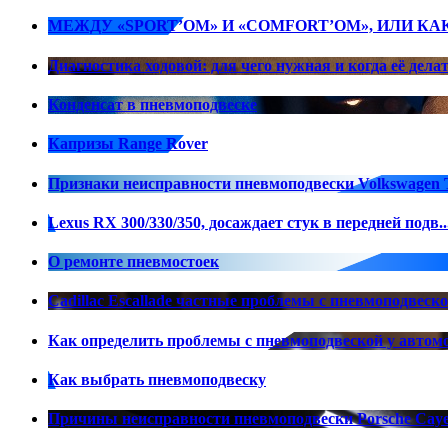
МЕЖДУ «SPORT’ОМ» И «COMFORT’ОМ», ИЛИ КАК 
Диагностика ходовой: для чего нужная и когда её дела
Конденсат в пневмоподвеске
Капризы Range Rover
Признаки неисправности пневмоподвески Volkswagen T
Lexus RX 300/330/350, досаждает стук в передней подв..
О ремонте пневмостоек
Cadillac Escallade частные проблемы с пневмоподвеск
Как определить проблемы с пневмоподвеской у автом
Как выбрать пневмоподвеску
Причины неисправности пневмоподвески Porsche Cay