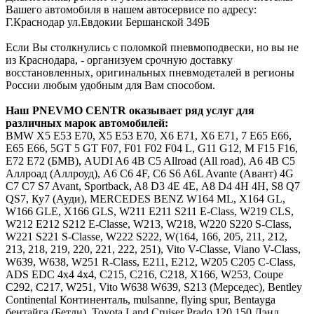
Вашего автомобиля в нашем автосервисе по адресу:
Г.Краснодар ул.Евдокии Бершанской 349Б
Если Вы столкнулись с поломкой пневмоподвески, но вы не
из Краснодара, - организуем срочную доставку
восстановленных, оригинальных пневмодеталей в регионы
России любым удобным для Вам способом.
Наш
PNEVMO
CENTR
оказывает ряд услуг для
различных марок автомобилей:
BMW
Х5 E53 E70, X5 Е53 Е70, Х6 E71, X6 Е71, 7 E65 E66,
Е65 Е66, 5GT 5 GT F07, F01 F02 F04 L, G11 G12, M F15 F16,
E72 Е72 (БМВ),
AUDI
A6 4B C5 Allroad (All road), А6 4В С5
Аллроад (Аллроуд), A6 C6 4F, С6 S6 A6L Avante (Авант) 4G
C7 С7 S7 Avant, Sportback, A8 D3 4E 4Е, А8 D4 4H 4Н, S8 Q7
QS7, Ку7 (Ауди),
MERCEDES
BENZ
W164 ML, X164 GL,
W166 GLE, X166 GLS, W211 E211 S211 E-Class, W219 CLS,
W212 E212 S212 E-Classe, W213, W218, W220 S220 S-Class,
W221 S221 S-Classe, W222 S222, W(164, 166, 205, 211, 212,
213, 218, 219, 220, 221, 222, 251), Vito V-Classe, Viano V-Class,
W639, W638, W251 R-Class, Е211, Е212, W205 C205 C-Class,
ADS EDC 4x4 4х4, C215, C216, C218, X166, W253, Coupe
C292, C217, W251, Vito W638 W639, S213 (Мерседес),
Bentley
Continental Континенталь, mulsanne, flying spur, Bentayga
бентайга (Бетли),
Toyota
Land Cruiser Prado 120 150 Лэнд