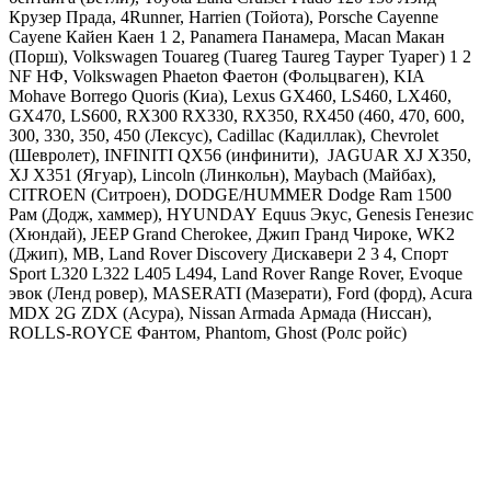
Крузер Прада, 4Runner, Harrien (Тойота),
Porsche Cayenne
Cayene Кайен Каен 1 2, Panamera Панамера, Macan Макан
(Порш),
Volkswagen Touareg (Tuareg Taureg Таурег Туарег) 1 2
NF НФ, Volkswagen Phaeton Фаетон
(Фольцваген),
KIA
Mohave Borrego Quoris
(Киа),
Lexus GX460, LS460, LX460,
GX470, LS600, RX300 RX330, RX350, RX450 (460, 470, 600,
300, 330, 350, 450
(Лексус),
Cadillac
(Кадиллак), С
hevrolet
(Шевролет),
INFINITI
QX56 (инфинити),
JAGUAR
XJ X350,
XJ X351 (Ягуар),
Lincoln
(Линкольн),
Maybach
(Майбах),
CITROEN
(Ситроен),
DODGE
/
HUMMER Dodge Ram 1500
Рам
(Додж, хаммер),
HYUNDAY
Equus Экус, Genesis Генезис
(Хюндай),
JEEP Grand Cherokee, Джип Гранд Чироке, WK2
(Джип),
MB
,
Land
Rover Discovery Дискавери 2 3 4, Спорт
Sport L320 L322 L405 L494, Land Rover Range Rover, Evoque
эвок
(Ленд ровер), MASERATI (Мазерати), Ford (форд), Acura
MDX 2G ZDX (Асура), Nissan Armada Армада (Ниссан),
ROLLS-ROYCE Фантом, Phantom, Ghost (Ролс ройс)