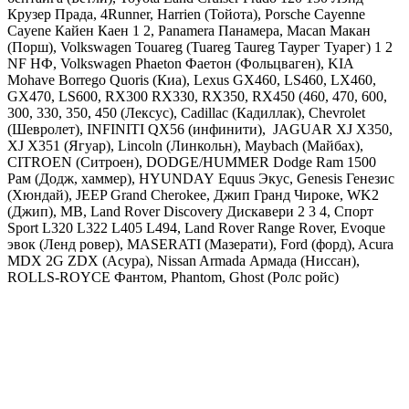
Крузер Прада, 4Runner, Harrien (Тойота),
Porsche Cayenne
Cayene Кайен Каен 1 2, Panamera Панамера, Macan Макан
(Порш),
Volkswagen Touareg (Tuareg Taureg Таурег Туарег) 1 2
NF НФ, Volkswagen Phaeton Фаетон
(Фольцваген),
KIA
Mohave Borrego Quoris
(Киа),
Lexus GX460, LS460, LX460,
GX470, LS600, RX300 RX330, RX350, RX450 (460, 470, 600,
300, 330, 350, 450
(Лексус),
Cadillac
(Кадиллак), С
hevrolet
(Шевролет),
INFINITI
QX56 (инфинити),
JAGUAR
XJ X350,
XJ X351 (Ягуар),
Lincoln
(Линкольн),
Maybach
(Майбах),
CITROEN
(Ситроен),
DODGE
/
HUMMER Dodge Ram 1500
Рам
(Додж, хаммер),
HYUNDAY
Equus Экус, Genesis Генезис
(Хюндай),
JEEP Grand Cherokee, Джип Гранд Чироке, WK2
(Джип),
MB
,
Land
Rover Discovery Дискавери 2 3 4, Спорт
Sport L320 L322 L405 L494, Land Rover Range Rover, Evoque
эвок
(Ленд ровер), MASERATI (Мазерати), Ford (форд), Acura
MDX 2G ZDX (Асура), Nissan Armada Армада (Ниссан),
ROLLS-ROYCE Фантом, Phantom, Ghost (Ролс ройс)