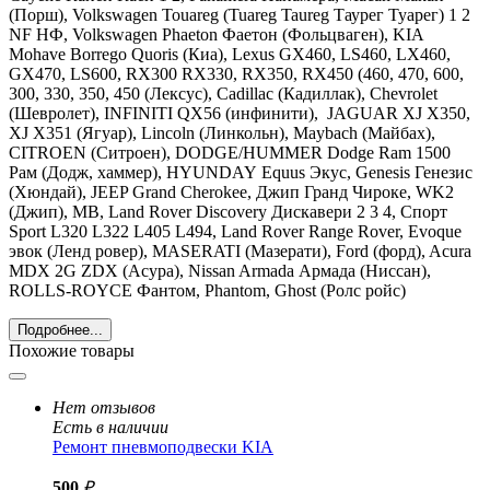
(Порш),
Volkswagen Touareg (Tuareg Taureg Таурег Туарег) 1 2
NF НФ, Volkswagen Phaeton Фаетон
(Фольцваген),
KIA
Mohave Borrego Quoris
(Киа),
Lexus GX460, LS460, LX460,
GX470, LS600, RX300 RX330, RX350, RX450 (460, 470, 600,
300, 330, 350, 450
(Лексус),
Cadillac
(Кадиллак), С
hevrolet
(Шевролет),
INFINITI
QX56 (инфинити),
JAGUAR
XJ X350,
XJ X351 (Ягуар),
Lincoln
(Линкольн),
Maybach
(Майбах),
CITROEN
(Ситроен),
DODGE
/
HUMMER Dodge Ram 1500
Рам
(Додж, хаммер),
HYUNDAY
Equus Экус, Genesis Генезис
(Хюндай),
JEEP Grand Cherokee, Джип Гранд Чироке, WK2
(Джип),
MB
,
Land
Rover Discovery Дискавери 2 3 4, Спорт
Sport L320 L322 L405 L494, Land Rover Range Rover, Evoque
эвок
(Ленд ровер), MASERATI (Мазерати), Ford (форд), Acura
MDX 2G ZDX (Асура), Nissan Armada Армада (Ниссан),
ROLLS-ROYCE Фантом, Phantom, Ghost (Ролс ройс)
Подробнее...
Похожие товары
Нет отзывов
Есть в наличии
Ремонт пневмоподвески KIA
500
₽