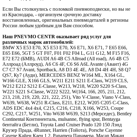
Если Вы столкнулись с поломкой пневмоподвески, но вы не
из Краснодара, - организуем срочную доставку
восстановленных, оригинальных пневмодеталей в регионы
России любым удобным для Вам способом.
Наш
PNEVMO
CENTR
оказывает ряд услуг для
различных марок автомобилей:
BMW
Х5 E53 E70, X5 Е53 Е70, Х6 E71, X6 Е71, 7 E65 E66,
Е65 Е66, 5GT 5 GT F07, F01 F02 F04 L, G11 G12, M F15 F16,
E72 Е72 (БМВ),
AUDI
A6 4B C5 Allroad (All road), А6 4В С5
Аллроад (Аллроуд), A6 C6 4F, С6 S6 A6L Avante (Авант) 4G
C7 С7 S7 Avant, Sportback, A8 D3 4E 4Е, А8 D4 4H 4Н, S8 Q7
QS7, Ку7 (Ауди),
MERCEDES
BENZ
W164 ML, X164 GL,
W166 GLE, X166 GLS, W211 E211 S211 E-Class, W219 CLS,
W212 E212 S212 E-Classe, W213, W218, W220 S220 S-Class,
W221 S221 S-Classe, W222 S222, W(164, 166, 205, 211, 212,
213, 218, 219, 220, 221, 222, 251), Vito V-Classe, Viano V-Class,
W639, W638, W251 R-Class, Е211, Е212, W205 C205 C-Class,
ADS EDC 4x4 4х4, C215, C216, C218, X166, W253, Coupe
C292, C217, W251, Vito W638 W639, S213 (Мерседес),
Bentley
Continental Континенталь, mulsanne, flying spur, Bentayga
бентайга (Бетли),
Toyota
Land Cruiser Prado 120 150 Лэнд
Крузер Прада, 4Runner, Harrien (Тойота),
Porsche Cayenne
Cayene Кайен Каен 1 2, Panamera Панамера, Macan Макан