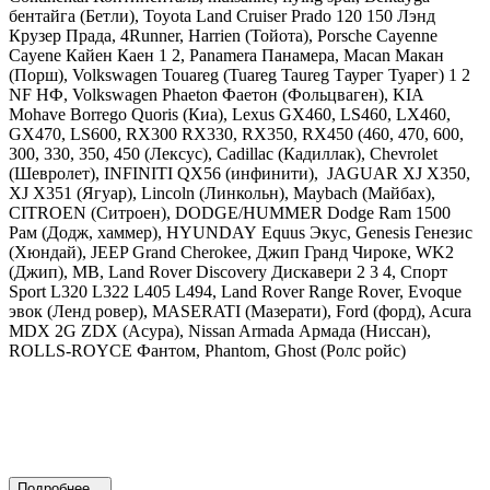
бентайга (Бетли),
Toyota
Land Cruiser Prado 120 150 Лэнд
Крузер Прада, 4Runner, Harrien (Тойота),
Porsche Cayenne
Cayene Кайен Каен 1 2, Panamera Панамера, Macan Макан
(Порш),
Volkswagen Touareg (Tuareg Taureg Таурег Туарег) 1 2
NF НФ, Volkswagen Phaeton Фаетон
(Фольцваген),
KIA
Mohave Borrego Quoris
(Киа),
Lexus GX460, LS460, LX460,
GX470, LS600, RX300 RX330, RX350, RX450 (460, 470, 600,
300, 330, 350, 450
(Лексус),
Cadillac
(Кадиллак), С
hevrolet
(Шевролет),
INFINITI
QX56 (инфинити),
JAGUAR
XJ X350,
XJ X351 (Ягуар),
Lincoln
(Линкольн),
Maybach
(Майбах),
CITROEN
(Ситроен),
DODGE
/
HUMMER Dodge Ram 1500
Рам
(Додж, хаммер),
HYUNDAY
Equus Экус, Genesis Генезис
(Хюндай),
JEEP Grand Cherokee, Джип Гранд Чироке, WK2
(Джип),
MB
,
Land
Rover Discovery Дискавери 2 3 4, Спорт
Sport L320 L322 L405 L494, Land Rover Range Rover, Evoque
эвок
(Ленд ровер), MASERATI (Мазерати), Ford (форд), Acura
MDX 2G ZDX (Асура), Nissan Armada Армада (Ниссан),
ROLLS-ROYCE Фантом, Phantom, Ghost (Ролс ройс)
Подробнее...