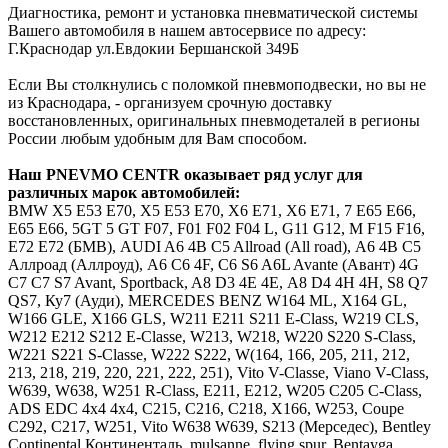
Диагностика, ремонт и установка пневматической системы
Вашего автомобиля в нашем автосервисе по адресу:
Г.Краснодар ул.Евдокии Бершанской 349Б
Если Вы столкнулись с поломкой пневмоподвески, но вы не
из Краснодара, - организуем срочную доставку
восстановленных, оригинальных пневмодеталей в регионы
России любым удобным для Вам способом.
Наш
PNEVMO
CENTR
оказывает ряд услуг для
различных марок автомобилей:
BMW
Х5 E53 E70, X5 Е53 Е70, Х6 E71, X6 Е71, 7 E65 E66,
Е65 Е66, 5GT 5 GT F07, F01 F02 F04 L, G11 G12, M F15 F16,
E72 Е72 (БМВ),
AUDI
A6 4B C5 Allroad (All road), А6 4В С5
Аллроад (Аллроуд), A6 C6 4F, С6 S6 A6L Avante (Авант) 4G
C7 С7 S7 Avant, Sportback, A8 D3 4E 4Е, А8 D4 4H 4Н, S8 Q7
QS7, Ку7 (Ауди),
MERCEDES
BENZ
W164 ML, X164 GL,
W166 GLE, X166 GLS, W211 E211 S211 E-Class, W219 CLS,
W212 E212 S212 E-Classe, W213, W218, W220 S220 S-Class,
W221 S221 S-Classe, W222 S222, W(164, 166, 205, 211, 212,
213, 218, 219, 220, 221, 222, 251), Vito V-Classe, Viano V-Class,
W639, W638, W251 R-Class, Е211, Е212, W205 C205 C-Class,
ADS EDC 4x4 4х4, C215, C216, C218, X166, W253, Coupe
C292, C217, W251, Vito W638 W639, S213 (Мерседес),
Bentley
Continental Континенталь, mulsanne, flying spur, Bentayga