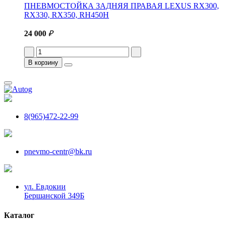
ПНЕВМОСТОЙКА ЗАДНЯЯ ПРАВАЯ LEXUS RX300,
RX330, RX350, RH450H
24 000
₽
В корзину
8(965)472-22-99
pnevmo-centr@bk.ru
ул. Евдокии
Бершанской 349Б
Каталог