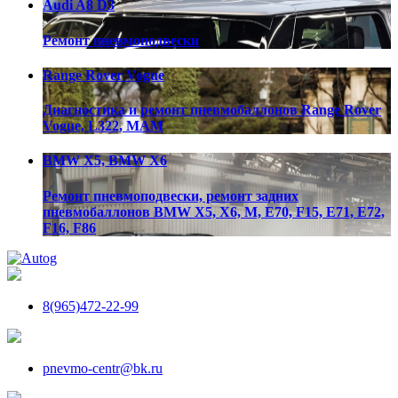
Audi A8 D3
Ремонт пневмоподвески
Range Rover Vogue
Диагностика и ремонт пневмобаллонов Range Rover
Vogue, L322, МАМ
BMW X5, BMW X6
Ремонт пневмоподвески, ремонт задних
пневмобаллонов BMW X5, X6, M, E70, F15, E71, E72,
F16, F86
8(965)472-22-99
pnevmo-centr@bk.ru