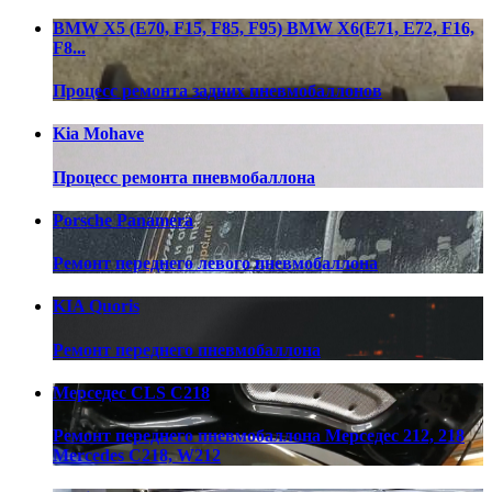
BMW X5 (E70, F15, F85, F95) BMW X6(E71, E72, F16,
F8...
Процесс ремонта задних пневмобаллонов
Kia Mohave
Процесс ремонта пневмобаллона
Porsche Panamera
Ремонт переднего левого пневмобаллона
KIA Quoris
Ремонт переднего пневмобаллона
Мерседес CLS C218
Ремонт переднего пневмобаллона Мерседес 212, 218
Mercedes C218, W212