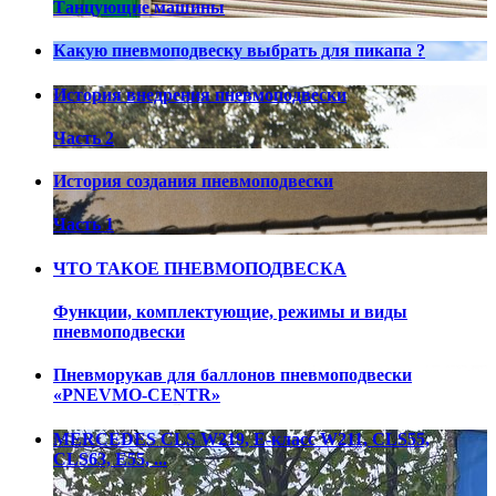
Танцующие машины
Какую пневмоподвеску выбрать для пикапа ?
История внедрения пневмоподвески
Часть 2
История создания пневмоподвески
Часть 1
ЧТО ТАКОЕ ПНЕВМОПОДВЕСКА
Функции, комплектующие, режимы и виды
пневмоподвески
Пневморукав для баллонов пневмоподвески
«PNEVMO-CENTR»
MERCEDES CLS W219, E-класс W211, CLS55,
CLS63, E55, ...