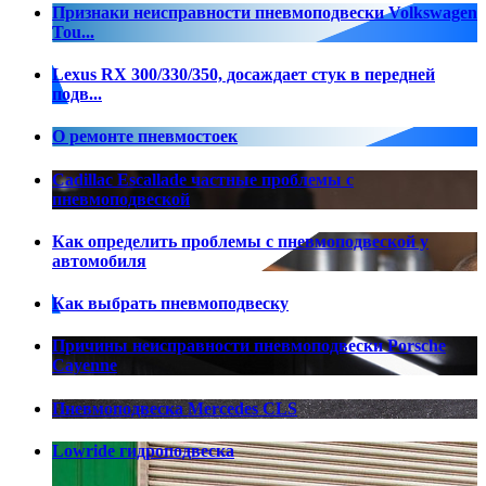
Признаки неисправности пневмоподвески Volkswagen
Tou...
Lexus RX 300/330/350, досаждает стук в передней
подв...
О ремонте пневмостоек
Cadillac Escallade частные проблемы с
пневмоподвеской
Как определить проблемы с пневмоподвеской у
автомобиля
Как выбрать пневмоподвеску
Причины неисправности пневмоподвески Porsche
Cayenne
Пневмоподвеска Mercedes CLS
Lowride гидроподвеска