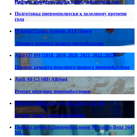
Процесс ремонта заднего левого пневмобаллона
Подготовка пневмоподвески к холодному времени
года
Hyundai Equus, Genesis, KIA Quoris
Процесс ремонта заднего пнемобаллона
Audi Q7 4M (2018, 2019, 2020, 2021, 2022, 2023)
Процесс ремонта переднего правого пневмобаллона
Audi А6 С5 (4В) Allroad
Ремонт передних пневмобаллонов
Toyota Land Cruiser Prado, Lexus GX 470
Ремонт задних пневмобаллонов
Процесс ремонта пневмобаллонов Mercedes-Benz 164
ML...