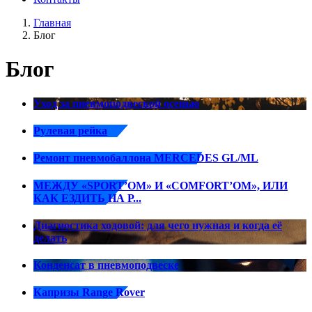
Главная
Блог
Блог
Уход за пневмоподвеской осенью
Рулевая рейка
Ремонт пневмобаллона MERCEDES GL/ML
МЕЖДУ «SPORT’ОМ» И «COMFORT’ОМ», ИЛИ
КАК ЕЗДИТЬ НА Р...
Диагностика ходовой: для чего нужная и когда её
делать
Конденсат в пневмоподвеске
Капризы Range Rover