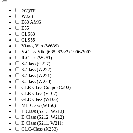
Услуги
W223
E63 AMG
E55
CLS63
CLS55
Viano, Vito (W639)
V-Class Vito (638, 628/2) 1996-2003
R-Class (W251)
S-Class (C217)
S-Class (W222)
S-Class (W221)
S-Class (W220)
GLE-Class Coupe (C292)
GLE-Class (V167)
GLE-Class (W166)
ML-Class (W166)
E-Class (S213, W213)
E-Class (S212, W212)
Е-Class (S211, W211)
GLC-Class (X253)