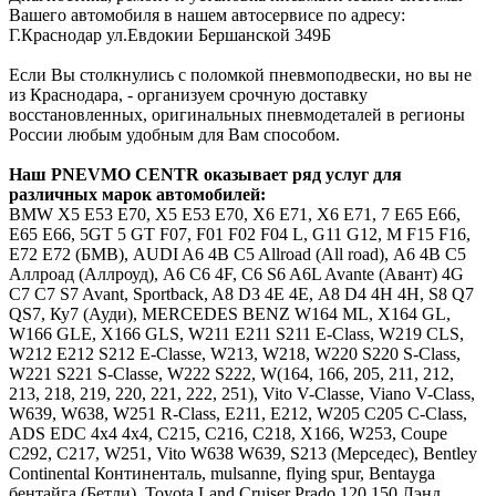
Вашего автомобиля в нашем автосервисе по адресу:
Г.Краснодар ул.Евдокии Бершанской 349Б
Если Вы столкнулись с поломкой пневмоподвески, но вы не
из Краснодара, - организуем срочную доставку
восстановленных, оригинальных пневмодеталей в регионы
России любым удобным для Вам способом.
Наш
PNEVMO
CENTR
оказывает ряд услуг для
различных марок автомобилей:
BMW
Х5 E53 E70, X5 Е53 Е70, Х6 E71, X6 Е71, 7 E65 E66,
Е65 Е66, 5GT 5 GT F07, F01 F02 F04 L, G11 G12, M F15 F16,
E72 Е72 (БМВ),
AUDI
A6 4B C5 Allroad (All road), А6 4В С5
Аллроад (Аллроуд), A6 C6 4F, С6 S6 A6L Avante (Авант) 4G
C7 С7 S7 Avant, Sportback, A8 D3 4E 4Е, А8 D4 4H 4Н, S8 Q7
QS7, Ку7 (Ауди),
MERCEDES
BENZ
W164 ML, X164 GL,
W166 GLE, X166 GLS, W211 E211 S211 E-Class, W219 CLS,
W212 E212 S212 E-Classe, W213, W218, W220 S220 S-Class,
W221 S221 S-Classe, W222 S222, W(164, 166, 205, 211, 212,
213, 218, 219, 220, 221, 222, 251), Vito V-Classe, Viano V-Class,
W639, W638, W251 R-Class, Е211, Е212, W205 C205 C-Class,
ADS EDC 4x4 4х4, C215, C216, C218, X166, W253, Coupe
C292, C217, W251, Vito W638 W639, S213 (Мерседес),
Bentley
Continental Континенталь, mulsanne, flying spur, Bentayga
бентайга (Бетли),
Toyota
Land Cruiser Prado 120 150 Лэнд