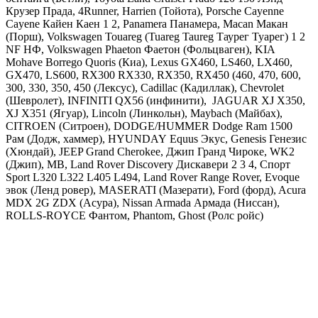
Крузер Прада, 4Runner, Harrien (Тойота),
Porsche Cayenne
Cayene Кайен Каен 1 2, Panamera Панамера, Macan Макан
(Порш),
Volkswagen Touareg (Tuareg Taureg Таурег Туарег) 1 2
NF НФ, Volkswagen Phaeton Фаетон
(Фольцваген),
KIA
Mohave Borrego Quoris
(Киа),
Lexus GX460, LS460, LX460,
GX470, LS600, RX300 RX330, RX350, RX450 (460, 470, 600,
300, 330, 350, 450
(Лексус),
Cadillac
(Кадиллак), С
hevrolet
(Шевролет),
INFINITI
QX56 (инфинити),
JAGUAR
XJ X350,
XJ X351 (Ягуар),
Lincoln
(Линкольн),
Maybach
(Майбах),
CITROEN
(Ситроен),
DODGE
/
HUMMER Dodge Ram 1500
Рам
(Додж, хаммер),
HYUNDAY
Equus Экус, Genesis Генезис
(Хюндай),
JEEP Grand Cherokee, Джип Гранд Чироке, WK2
(Джип),
MB
,
Land
Rover Discovery Дискавери 2 3 4, Спорт
Sport L320 L322 L405 L494, Land Rover Range Rover, Evoque
эвок
(Ленд ровер), MASERATI (Мазерати), Ford (форд), Acura
MDX 2G ZDX (Асура), Nissan Armada Армада (Ниссан),
ROLLS-ROYCE Фантом, Phantom, Ghost (Ролс ройс)