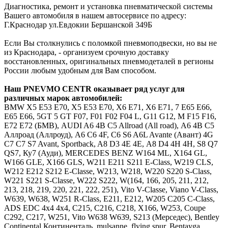
Диагностика, ремонт и установка пневматической системы
Вашего автомобиля в нашем автосервисе по адресу:
Г.Краснодар ул.Евдокии Бершанской 349Б
Если Вы столкнулись с поломкой пневмоподвески, но вы не
из Краснодара, - организуем срочную доставку
восстановленных, оригинальных пневмодеталей в регионы
России любым удобным для Вам способом.
Наш
PNEVMO
CENTR
оказывает ряд услуг для
различных марок автомобилей:
BMW
Х5 E53 E70, X5 Е53 Е70, Х6 E71, X6 Е71, 7 E65 E66,
Е65 Е66, 5GT 5 GT F07, F01 F02 F04 L, G11 G12, M F15 F16,
E72 Е72 (БМВ),
AUDI
A6 4B C5 Allroad (All road), А6 4В С5
Аллроад (Аллроуд), A6 C6 4F, С6 S6 A6L Avante (Авант) 4G
C7 С7 S7 Avant, Sportback, A8 D3 4E 4Е, А8 D4 4H 4Н, S8 Q7
QS7, Ку7 (Ауди),
MERCEDES
BENZ
W164 ML, X164 GL,
W166 GLE, X166 GLS, W211 E211 S211 E-Class, W219 CLS,
W212 E212 S212 E-Classe, W213, W218, W220 S220 S-Class,
W221 S221 S-Classe, W222 S222, W(164, 166, 205, 211, 212,
213, 218, 219, 220, 221, 222, 251), Vito V-Classe, Viano V-Class,
W639, W638, W251 R-Class, Е211, Е212, W205 C205 C-Class,
ADS EDC 4x4 4х4, C215, C216, C218, X166, W253, Coupe
C292, C217, W251, Vito W638 W639, S213 (Мерседес),
Bentley
Continental Континенталь, mulsanne, flying spur, Bentayga