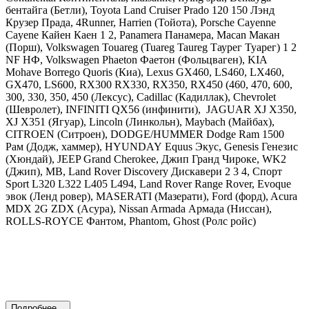
бентайга (Бетли),
Toyota
Land Cruiser Prado 120 150 Лэнд
Крузер Прада, 4Runner, Harrien (Тойота),
Porsche Cayenne
Cayene Кайен Каен 1 2, Panamera Панамера, Macan Макан
(Порш),
Volkswagen Touareg (Tuareg Taureg Таурег Туарег) 1 2
NF НФ, Volkswagen Phaeton Фаетон
(Фольцваген),
KIA
Mohave Borrego Quoris
(Киа),
Lexus GX460, LS460, LX460,
GX470, LS600, RX300 RX330, RX350, RX450 (460, 470, 600,
300, 330, 350, 450
(Лексус),
Cadillac
(Кадиллак), С
hevrolet
(Шевролет),
INFINITI
QX56 (инфинити),
JAGUAR
XJ X350,
XJ X351 (Ягуар),
Lincoln
(Линкольн),
Maybach
(Майбах),
CITROEN
(Ситроен),
DODGE
/
HUMMER Dodge Ram 1500
Рам
(Додж, хаммер),
HYUNDAY
Equus Экус, Genesis Генезис
(Хюндай),
JEEP Grand Cherokee, Джип Гранд Чироке, WK2
(Джип),
MB
,
Land
Rover Discovery Дискавери 2 3 4, Спорт
Sport L320 L322 L405 L494, Land Rover Range Rover, Evoque
эвок
(Ленд ровер), MASERATI (Мазерати), Ford (форд), Acura
MDX 2G ZDX (Асура), Nissan Armada Армада (Ниссан),
ROLLS-ROYCE Фантом, Phantom, Ghost (Ролс ройс)
Подробнее...