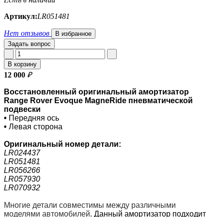
Артикул:
LR051481
Нет отзывов
В избранное
Задать вопрос
В корзину
12 000
₽
Восстановленный оригинальный амортизатор
Range Rover Evoque MagneRide пневматической
подвески
•
Передняя ось
•
Левая сторона
Оригинальный номер детали:
LR024437
LR051481
LR056266
LR057930
LR070932
Многие детали совместимы между различными
моделями автомобилей
.
Данный амортизатор подходит