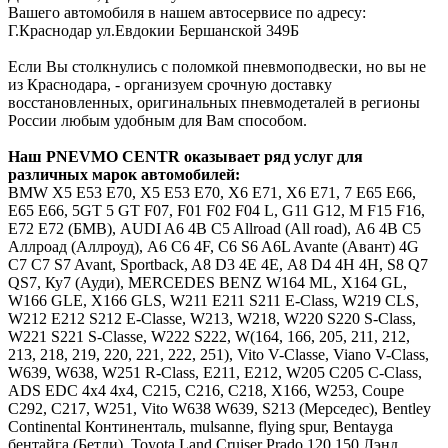
Вашего автомобиля в нашем автосервисе по адресу:
Г.Краснодар ул.Евдокии Бершанской 349Б
Если Вы столкнулись с поломкой пневмоподвески, но вы не
из Краснодара, - организуем срочную доставку
восстановленных, оригинальных пневмодеталей в регионы
России любым удобным для Вам способом.
Наш
PNEVMO
CENTR
оказывает ряд услуг для
различных марок автомобилей:
BMW
Х5 E53 E70, X5 Е53 Е70, Х6 E71, X6 Е71, 7 E65 E66,
Е65 Е66, 5GT 5 GT F07, F01 F02 F04 L, G11 G12, M F15 F16,
E72 Е72 (БМВ),
AUDI
A6 4B C5 Allroad (All road), А6 4В С5
Аллроад (Аллроуд), A6 C6 4F, С6 S6 A6L Avante (Авант) 4G
C7 С7 S7 Avant, Sportback, A8 D3 4E 4Е, А8 D4 4H 4Н, S8 Q7
QS7, Ку7 (Ауди),
MERCEDES
BENZ
W164 ML, X164 GL,
W166 GLE, X166 GLS, W211 E211 S211 E-Class, W219 CLS,
W212 E212 S212 E-Classe, W213, W218, W220 S220 S-Class,
W221 S221 S-Classe, W222 S222, W(164, 166, 205, 211, 212,
213, 218, 219, 220, 221, 222, 251), Vito V-Classe, Viano V-Class,
W639, W638, W251 R-Class, Е211, Е212, W205 C205 C-Class,
ADS EDC 4x4 4х4, C215, C216, C218, X166, W253, Coupe
C292, C217, W251, Vito W638 W639, S213 (Мерседес),
Bentley
Continental Континенталь, mulsanne, flying spur, Bentayga
бентайга (Бетли),
Toyota
Land Cruiser Prado 120 150 Лэнд