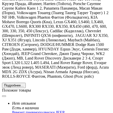
Крузер Прада, 4Runner, Harrien (Тойота),
Porsche Cayenne
Cayene Кайен Каен 1 2, Panamera Панамера, Macan Макан
(Порш),
Volkswagen Touareg (Tuareg Taureg Таурег Туарег) 1 2
NF НФ, Volkswagen Phaeton Фаетон
(Фольцваген),
KIA
Mohave Borrego Quoris
(Киа),
Lexus GX460, LS460, LX460,
GX470, LS600, RX300 RX330, RX350, RX450 (460, 470, 600,
300, 330, 350, 450
(Лексус),
Cadillac
(Кадиллак), С
hevrolet
(Шевролет),
INFINITI
QX56 (инфинити),
JAGUAR
XJ X350,
XJ X351 (Ягуар),
Lincoln
(Линкольн),
Maybach
(Майбах),
CITROEN
(Ситроен),
DODGE
/
HUMMER Dodge Ram 1500
Рам
(Додж, хаммер),
HYUNDAY
Equus Экус, Genesis Генезис
(Хюндай),
JEEP Grand Cherokee, Джип Гранд Чироке, WK2
(Джип),
MB
,
Land
Rover Discovery Дискавери 2 3 4, Спорт
Sport L320 L322 L405 L494, Land Rover Range Rover, Evoque
эвок
(Ленд ровер), MASERATI (Мазерати), Ford (форд), Acura
MDX 2G ZDX (Асура), Nissan Armada Армада (Ниссан),
ROLLS-ROYCE Фантом, Phantom, Ghost (Ролс ройс)
Подробнее...
Похожие товары
Нет отзывов
Есть в наличии
Ремонт пневмоподвески JEEP