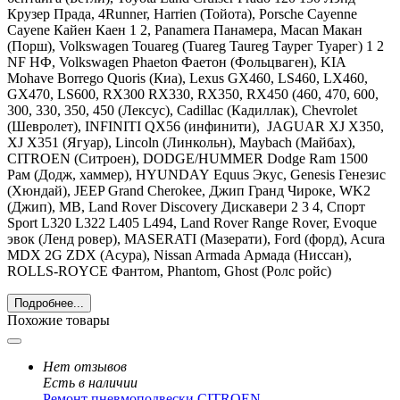
Крузер Прада, 4Runner, Harrien (Тойота),
Porsche Cayenne
Cayene Кайен Каен 1 2, Panamera Панамера, Macan Макан
(Порш),
Volkswagen Touareg (Tuareg Taureg Таурег Туарег) 1 2
NF НФ, Volkswagen Phaeton Фаетон
(Фольцваген),
KIA
Mohave Borrego Quoris
(Киа),
Lexus GX460, LS460, LX460,
GX470, LS600, RX300 RX330, RX350, RX450 (460, 470, 600,
300, 330, 350, 450
(Лексус),
Cadillac
(Кадиллак), С
hevrolet
(Шевролет),
INFINITI
QX56 (инфинити),
JAGUAR
XJ X350,
XJ X351 (Ягуар),
Lincoln
(Линкольн),
Maybach
(Майбах),
CITROEN
(Ситроен),
DODGE
/
HUMMER Dodge Ram 1500
Рам
(Додж, хаммер),
HYUNDAY
Equus Экус, Genesis Генезис
(Хюндай),
JEEP Grand Cherokee, Джип Гранд Чироке, WK2
(Джип),
MB
,
Land
Rover Discovery Дискавери 2 3 4, Спорт
Sport L320 L322 L405 L494, Land Rover Range Rover, Evoque
эвок
(Ленд ровер), MASERATI (Мазерати), Ford (форд), Acura
MDX 2G ZDX (Асура), Nissan Armada Армада (Ниссан),
ROLLS-ROYCE Фантом, Phantom, Ghost (Ролс ройс)
Подробнее...
Похожие товары
Нет отзывов
Есть в наличии
Ремонт пневмоподвески CITROEN