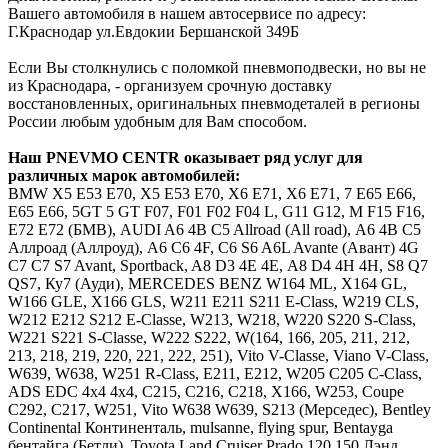
Вашего автомобиля в нашем автосервисе по адресу:
Г.Краснодар ул.Евдокии Бершанской 349Б
Если Вы столкнулись с поломкой пневмоподвески, но вы не
из Краснодара, - организуем срочную доставку
восстановленных, оригинальных пневмодеталей в регионы
России любым удобным для Вам способом.
Наш
PNEVMO
CENTR
оказывает ряд услуг для
различных марок автомобилей:
BMW
Х5 E53 E70, X5 Е53 Е70, Х6 E71, X6 Е71, 7 E65 E66,
Е65 Е66, 5GT 5 GT F07, F01 F02 F04 L, G11 G12, M F15 F16,
E72 Е72 (БМВ),
AUDI
A6 4B C5 Allroad (All road), А6 4В С5
Аллроад (Аллроуд), A6 C6 4F, С6 S6 A6L Avante (Авант) 4G
C7 С7 S7 Avant, Sportback, A8 D3 4E 4Е, А8 D4 4H 4Н, S8 Q7
QS7, Ку7 (Ауди),
MERCEDES
BENZ
W164 ML, X164 GL,
W166 GLE, X166 GLS, W211 E211 S211 E-Class, W219 CLS,
W212 E212 S212 E-Classe, W213, W218, W220 S220 S-Class,
W221 S221 S-Classe, W222 S222, W(164, 166, 205, 211, 212,
213, 218, 219, 220, 221, 222, 251), Vito V-Classe, Viano V-Class,
W639, W638, W251 R-Class, Е211, Е212, W205 C205 C-Class,
ADS EDC 4x4 4х4, C215, C216, C218, X166, W253, Coupe
C292, C217, W251, Vito W638 W639, S213 (Мерседес),
Bentley
Continental Континенталь, mulsanne, flying spur, Bentayga
бентайга (Бетли),
Toyota
Land Cruiser Prado 120 150 Лэнд