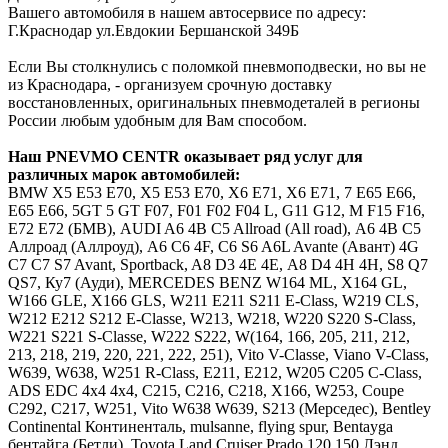
Вашего автомобиля в нашем автосервисе по адресу:
Г.Краснодар ул.Евдокии Бершанской 349Б
Если Вы столкнулись с поломкой пневмоподвески, но вы не
из Краснодара, - организуем срочную доставку
восстановленных, оригинальных пневмодеталей в регионы
России любым удобным для Вам способом.
Наш
PNEVMO
CENTR
оказывает ряд услуг для
различных марок автомобилей:
BMW
Х5 E53 E70, X5 Е53 Е70, Х6 E71, X6 Е71, 7 E65 E66,
Е65 Е66, 5GT 5 GT F07, F01 F02 F04 L, G11 G12, M F15 F16,
E72 Е72 (БМВ),
AUDI
A6 4B C5 Allroad (All road), А6 4В С5
Аллроад (Аллроуд), A6 C6 4F, С6 S6 A6L Avante (Авант) 4G
C7 С7 S7 Avant, Sportback, A8 D3 4E 4Е, А8 D4 4H 4Н, S8 Q7
QS7, Ку7 (Ауди),
MERCEDES
BENZ
W164 ML, X164 GL,
W166 GLE, X166 GLS, W211 E211 S211 E-Class, W219 CLS,
W212 E212 S212 E-Classe, W213, W218, W220 S220 S-Class,
W221 S221 S-Classe, W222 S222, W(164, 166, 205, 211, 212,
213, 218, 219, 220, 221, 222, 251), Vito V-Classe, Viano V-Class,
W639, W638, W251 R-Class, Е211, Е212, W205 C205 C-Class,
ADS EDC 4x4 4х4, C215, C216, C218, X166, W253, Coupe
C292, C217, W251, Vito W638 W639, S213 (Мерседес),
Bentley
Continental Континенталь, mulsanne, flying spur, Bentayga
бентайга (Бетли),
Toyota
Land Cruiser Prado 120 150 Лэнд