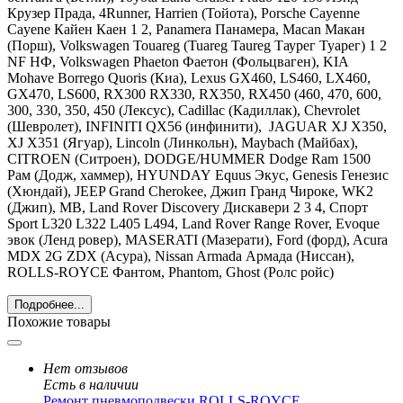
Крузер Прада, 4Runner, Harrien (Тойота),
Porsche Cayenne
Cayene Кайен Каен 1 2, Panamera Панамера, Macan Макан
(Порш),
Volkswagen Touareg (Tuareg Taureg Таурег Туарег) 1 2
NF НФ, Volkswagen Phaeton Фаетон
(Фольцваген),
KIA
Mohave Borrego Quoris
(Киа),
Lexus GX460, LS460, LX460,
GX470, LS600, RX300 RX330, RX350, RX450 (460, 470, 600,
300, 330, 350, 450
(Лексус),
Cadillac
(Кадиллак), С
hevrolet
(Шевролет),
INFINITI
QX56 (инфинити),
JAGUAR
XJ X350,
XJ X351 (Ягуар),
Lincoln
(Линкольн),
Maybach
(Майбах),
CITROEN
(Ситроен),
DODGE
/
HUMMER Dodge Ram 1500
Рам
(Додж, хаммер),
HYUNDAY
Equus Экус, Genesis Генезис
(Хюндай),
JEEP Grand Cherokee, Джип Гранд Чироке, WK2
(Джип),
MB
,
Land
Rover Discovery Дискавери 2 3 4, Спорт
Sport L320 L322 L405 L494, Land Rover Range Rover, Evoque
эвок
(Ленд ровер), MASERATI (Мазерати), Ford (форд), Acura
MDX 2G ZDX (Асура), Nissan Armada Армада (Ниссан),
ROLLS-ROYCE Фантом, Phantom, Ghost (Ролс ройс)
Подробнее...
Похожие товары
Нет отзывов
Есть в наличии
Ремонт пневмоподвески ROLLS-ROYCE