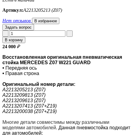
Артикул:
A2213205213 (Z07)
Нет отзывов
В избранное
Задать вопрос
В корзину
24 000
₽
Восстановленная оригинальная пневматическая
стойка MERCEDES Z07 W221 GUARD
•
Передняя ось
•
Правая строна
Оригинальный номер
детали:
A2213205213 (Z07)
A2213209813 (Z07)
A2213209613 (Z07)
A2213207413 (Z07+Z19)
A2213200038 (Z07+Z19)
Многие детали совместимы между различными
моделями автомобилей
.
Данная пневмостойка подходит
для автомобилей: