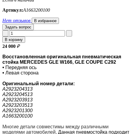
Артикул:
A1663200100
Нет отзывов
В избранное
Задать вопрос
В корзину
24 000
₽
Восстановленная оригинальная пневматическая
стойка MERCEDES GLE W166, GLE COUPE C292
•
Передняя ось
•
Левая сторона
Оригинальный номер
детали:
A2923204313
A2923204513
A2923203913
A2923203513
A2923201300
A1663200100
Многие детали совместимы между различными
моделями автомобилей
.
Данная пневмостойка подходит