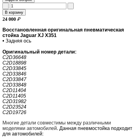
В корзину
24 000
₽
Восстановленная оригинальная пневматическая
стойка Jaguar XJ X351
•
Задняя ось
Оригинальный номер
детали:
C2D36648
C2D18898
C2D33845
C2D33846
C2D33847
C2D33848
C2D11404
C2D11405
C2D31982
C2D23524
C2D19726
Многие детали совместимы между различными
моделями автомобилей
.
Данная пневмостойка подходит
для автомобилей: