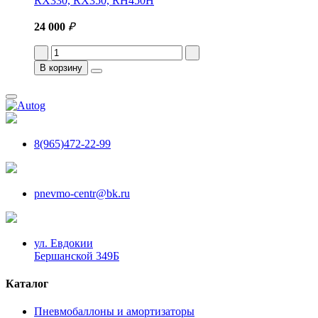
RX330, RX350, RH450H
24 000
₽
В корзину
8(965)472-22-99
pnevmo-centr@bk.ru
ул. Евдокии
Бершанской 349Б
Каталог
Пневмобаллоны и амортизаторы