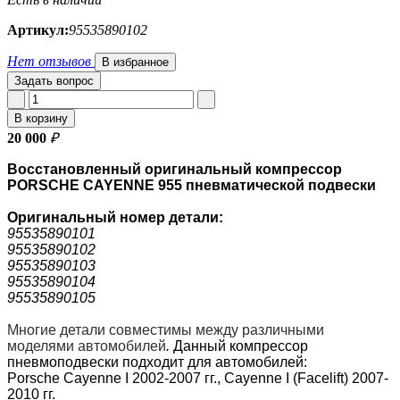
Артикул:
95535890102
Нет отзывов
В избранное
Задать вопрос
В корзину
20 000
₽
Восстановленный оригинальный компрессор
PORSCHE CAYENNE 955 пневматической подвески
Оригинальный номер
детали:
95535890101
95535890102
95535890103
95535890104
95535890105
Многие детали совместимы между различными
моделями автомобилей
.
Данный компрессор
пневмоподвески подходит для автомобилей:
Porsche Cayenne I 2002-2007 гг., Cayenne I (Facelift) 2007-
2010 гг.