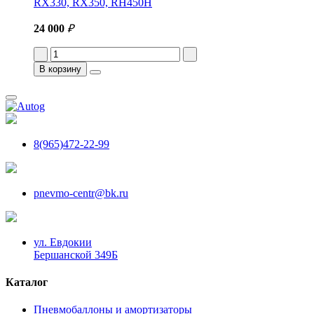
RX330, RX350, RH450H
24 000
₽
В корзину
8(965)472-22-99
pnevmo-centr@bk.ru
ул. Евдокии
Бершанской 349Б
Каталог
Пневмобаллоны и амортизаторы