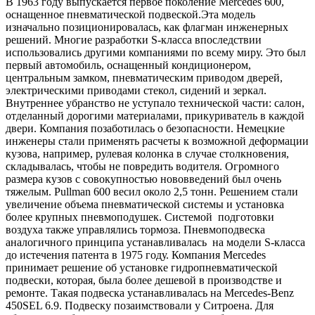
В 1963 году выпускается первое поколение Mercedes 600,
оснащенное пневматической подвеской.Эта модель
изначально позиционировалась, как флагман инженерных
решений. Многие разработки S-класса впоследствии
использовались другими компаниями по всему миру. Это был
первый автомобиль, оснащенный кондиционером,
центральным замком, пневматическим приводом дверей,
электрическими приводами стекол, сидений и зеркал.
Внутреннее убранство не уступало технической части: салон,
отделанный дорогими материалами, прикуриватель в каждой
двери. Компания позаботилась о безопасности. Немецкие
инженеры стали применять расчеты к возможной деформации
кузова, например, рулевая колонка в случае столкновения,
складывалась, чтобы не повредить водителя. Огромного
размера кузов с совокупностью нововведений был очень
тяжелым. Pullman 600 весил около 2,5 тонн. Решением стали
увеличение объема пневматической системы и установка
более крупных пневмоподушек. Системой подготовки
воздуха также управлялись тормоза. Пневмоподвеска
аналогичного принципа устанавливалась на модели S-класса
до истечения патента в 1975 году. Компания Mercedes
принимает решение об установке гидропневматической
подвески, которая, была более дешевой в производстве и
ремонте. Такая подвеска устанавливалась на Mercedes-Benz
450SEL 6.9. Подвеску позаимствовали у Ситроена. Для