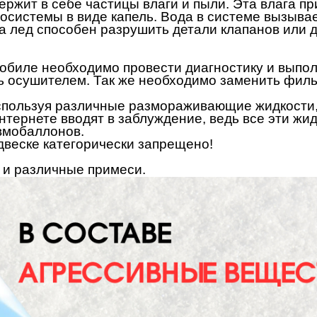
ержит в себе частицы влаги и пыли. Эта влага п
осистемы в виде капель. Вода в системе вызыва
а лед способен разрушить детали клапанов или 
обиле необходимо провести диагностику и выполн
ь осушителем. Так же необходимо заменить фильт
спользуя различные размораживающие жидкости,
интернете вводят в заблуждение, ведь все эти жи
вмобаллонов.
двеске категорически запрещено!
т и различные примеси.