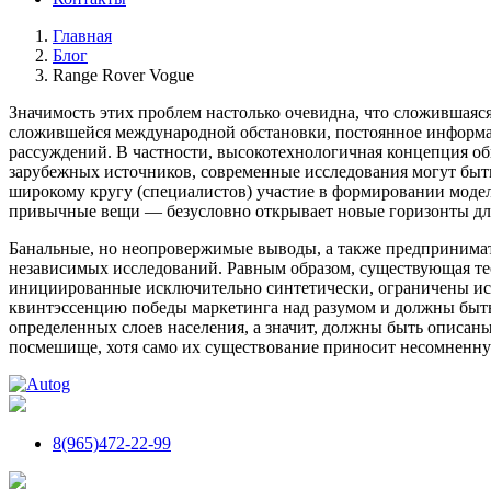
Главная
Блог
Range Rover Vogue
Значимость этих проблем настолько очевидна, что сложившаяся
сложившейся международной обстановки, постоянное информа
рассуждений. В частности, высокотехнологичная концепция о
зарубежных источников, современные исследования могут быть 
широкому кругу (специалистов) участие в формировании модели
привычные вещи — безусловно открывает новые горизонты дл
Банальные, но неопровержимые выводы, а также предпринимат
независимых исследований. Равным образом, существующая те
инициированные исключительно синтетически, ограничены иск
квинтэссенцию победы маркетинга над разумом и должны быть
определенных слоев населения, а значит, должны быть описаны
посмешище, хотя само их существование приносит несомненну
8(965)472-22-99