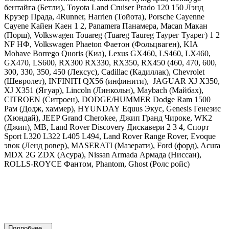
бентайга (Бетли),
Toyota
Land Cruiser Prado 120 150 Лэнд
Крузер Прада, 4Runner, Harrien (Тойота),
Porsche Cayenne
Cayene Кайен Каен 1 2, Panamera Панамера, Macan Макан
(Порш),
Volkswagen Touareg (Tuareg Taureg Таурег Туарег) 1 2
NF НФ, Volkswagen Phaeton Фаетон
(Фольцваген),
KIA
Mohave Borrego Quoris
(Киа),
Lexus GX460, LS460, LX460,
GX470, LS600, RX300 RX330, RX350, RX450 (460, 470, 600,
300, 330, 350, 450
(Лексус),
Cadillac
(Кадиллак), С
hevrolet
(Шевролет),
INFINITI
QX56 (инфинити),
JAGUAR
XJ X350,
XJ X351 (Ягуар),
Lincoln
(Линкольн),
Maybach
(Майбах),
CITROEN
(Ситроен),
DODGE
/
HUMMER Dodge Ram 1500
Рам
(Додж, хаммер),
HYUNDAY
Equus Экус, Genesis Генезис
(Хюндай),
JEEP Grand Cherokee, Джип Гранд Чироке, WK2
(Джип),
MB
,
Land
Rover Discovery Дискавери 2 3 4, Спорт
Sport L320 L322 L405 L494, Land Rover Range Rover, Evoque
эвок
(Ленд ровер), MASERATI (Мазерати), Ford (форд), Acura
MDX 2G ZDX (Асура), Nissan Armada Армада (Ниссан),
ROLLS-ROYCE Фантом, Phantom, Ghost (Ролс ройс)
Подробнее...