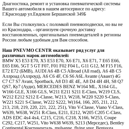
Диагностика, ремонт и установка пневматической системы
Вашего автомобиля в нашем автосервисе по адресу:
Г.Краснодар ул.Евдокии Бершанской 349Б
Если Вы столкнулись с поломкой пневмоподвески, но вы не
из Краснодара, - организуем срочную доставку
восстановленных, оригинальных пневмодеталей в регионы
России любым удобным для Вам способом.
Наш
PNEVMO
CENTR
оказывает ряд услуг для
различных марок автомобилей:
BMW
Х5 E53 E70, X5 Е53 Е70, Х6 E71, X6 Е71, 7 E65 E66,
Е65 Е66, 5GT 5 GT F07, F01 F02 F04 L, G11 G12, M F15 F16,
E72 Е72 (БМВ),
AUDI
A6 4B C5 Allroad (All road), А6 4В С5
Аллроад (Аллроуд), A6 C6 4F, С6 S6 A6L Avante (Авант) 4G
C7 С7 S7 Avant, Sportback, A8 D3 4E 4Е, А8 D4 4H 4Н, S8 Q7
QS7, Ку7 (Ауди),
MERCEDES
BENZ
W164 ML, X164 GL,
W166 GLE, X166 GLS, W211 E211 S211 E-Class, W219 CLS,
W212 E212 S212 E-Classe, W213, W218, W220 S220 S-Class,
W221 S221 S-Classe, W222 S222, W(164, 166, 205, 211, 212,
213, 218, 219, 220, 221, 222, 251), Vito V-Classe, Viano V-Class,
W639, W638, W251 R-Class, Е211, Е212, W205 C205 C-Class,
ADS EDC 4x4 4х4, C215, C216, C218, X166, W253, Coupe
C292, C217, W251, Vito W638 W639, S213 (Мерседес),
Bentley
Continental Континенталь, mulsanne, flying spur, Bentayga