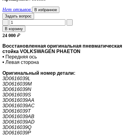
Нет отзывов
В избранное
Задать вопрос
В корзину
24 000
₽
Восстановленная оригинальная пневматическая
стойка VOLKSWAGEN PHAETON
•
Передняя ось
•
Левая сторона
Оригинальный номер
детали:
3D0616039L
3D0616039M
3D0616039N
3D0616039S
3D0616039AA
3D0616039AC
3D0616039T
3D0616039AB
3D0616039AD
3D0616039Q
3D0616039P