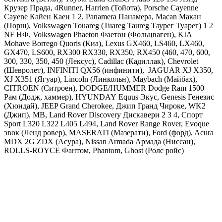
Крузер Прада, 4Runner, Harrien (Тойота),
Porsche Cayenne
Cayene Кайен Каен 1 2, Panamera Панамера, Macan Макан
(Порш),
Volkswagen Touareg (Tuareg Taureg Таурег Туарег) 1 2
NF НФ, Volkswagen Phaeton Фаетон
(Фольцваген),
KIA
Mohave Borrego Quoris
(Киа),
Lexus GX460, LS460, LX460,
GX470, LS600, RX300 RX330, RX350, RX450 (460, 470, 600,
300, 330, 350, 450
(Лексус),
Cadillac
(Кадиллак), С
hevrolet
(Шевролет),
INFINITI
QX56 (инфинити),
JAGUAR
XJ X350,
XJ X351 (Ягуар),
Lincoln
(Линкольн),
Maybach
(Майбах),
CITROEN
(Ситроен),
DODGE
/
HUMMER Dodge Ram 1500
Рам
(Додж, хаммер),
HYUNDAY
Equus Экус, Genesis Генезис
(Хюндай),
JEEP Grand Cherokee, Джип Гранд Чироке, WK2
(Джип),
MB
,
Land
Rover Discovery Дискавери 2 3 4, Спорт
Sport L320 L322 L405 L494, Land Rover Range Rover, Evoque
эвок
(Ленд ровер), MASERATI (Мазерати), Ford (форд), Acura
MDX 2G ZDX (Асура), Nissan Armada Армада (Ниссан),
ROLLS-ROYCE Фантом, Phantom, Ghost (Ролс ройс)