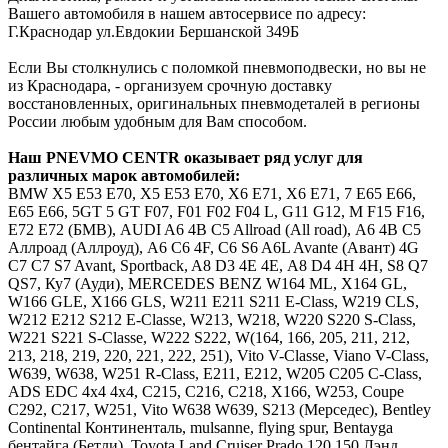
Вашего автомобиля в нашем автосервисе по адресу:
Г.Краснодар ул.Евдокии Бершанской 349Б
Если Вы столкнулись с поломкой пневмоподвески, но вы не
из Краснодара, - организуем срочную доставку
восстановленных, оригинальных пневмодеталей в регионы
России любым удобным для Вам способом.
Наш
PNEVMO
CENTR
оказывает ряд услуг для
различных марок автомобилей:
BMW
Х5 E53 E70, X5 Е53 Е70, Х6 E71, X6 Е71, 7 E65 E66,
Е65 Е66, 5GT 5 GT F07, F01 F02 F04 L, G11 G12, M F15 F16,
E72 Е72 (БМВ),
AUDI
A6 4B C5 Allroad (All road), А6 4В С5
Аллроад (Аллроуд), A6 C6 4F, С6 S6 A6L Avante (Авант) 4G
C7 С7 S7 Avant, Sportback, A8 D3 4E 4Е, А8 D4 4H 4Н, S8 Q7
QS7, Ку7 (Ауди),
MERCEDES
BENZ
W164 ML, X164 GL,
W166 GLE, X166 GLS, W211 E211 S211 E-Class, W219 CLS,
W212 E212 S212 E-Classe, W213, W218, W220 S220 S-Class,
W221 S221 S-Classe, W222 S222, W(164, 166, 205, 211, 212,
213, 218, 219, 220, 221, 222, 251), Vito V-Classe, Viano V-Class,
W639, W638, W251 R-Class, Е211, Е212, W205 C205 C-Class,
ADS EDC 4x4 4х4, C215, C216, C218, X166, W253, Coupe
C292, C217, W251, Vito W638 W639, S213 (Мерседес),
Bentley
Continental Континенталь, mulsanne, flying spur, Bentayga
бентайга (Бетли),
Toyota
Land Cruiser Prado 120 150 Лэнд