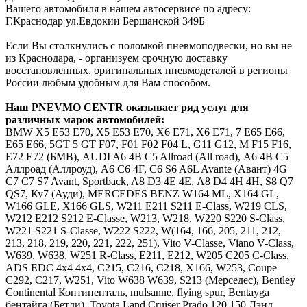
Вашего автомобиля в нашем автосервисе по адресу:
Г.Краснодар ул.Евдокии Бершанской 349Б
Если Вы столкнулись с поломкой пневмоподвески, но вы не
из Краснодара, - организуем срочную доставку
восстановленных, оригинальных пневмодеталей в регионы
России любым удобным для Вам способом.
Наш
PNEVMO
CENTR
оказывает ряд услуг для
различных марок автомобилей:
BMW
Х5 E53 E70, X5 Е53 Е70, Х6 E71, X6 Е71, 7 E65 E66,
Е65 Е66, 5GT 5 GT F07, F01 F02 F04 L, G11 G12, M F15 F16,
E72 Е72 (БМВ),
AUDI
A6 4B C5 Allroad (All road), А6 4В С5
Аллроад (Аллроуд), A6 C6 4F, С6 S6 A6L Avante (Авант) 4G
C7 С7 S7 Avant, Sportback, A8 D3 4E 4Е, А8 D4 4H 4Н, S8 Q7
QS7, Ку7 (Ауди),
MERCEDES
BENZ
W164 ML, X164 GL,
W166 GLE, X166 GLS, W211 E211 S211 E-Class, W219 CLS,
W212 E212 S212 E-Classe, W213, W218, W220 S220 S-Class,
W221 S221 S-Classe, W222 S222, W(164, 166, 205, 211, 212,
213, 218, 219, 220, 221, 222, 251), Vito V-Classe, Viano V-Class,
W639, W638, W251 R-Class, Е211, Е212, W205 C205 C-Class,
ADS EDC 4x4 4х4, C215, C216, C218, X166, W253, Coupe
C292, C217, W251, Vito W638 W639, S213 (Мерседес),
Bentley
Continental Континенталь, mulsanne, flying spur, Bentayga
бентайга (Бетли),
Toyota
Land Cruiser Prado 120 150 Лэнд