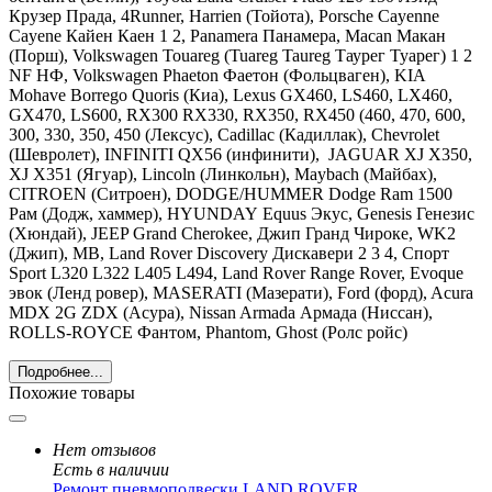
Крузер Прада, 4Runner, Harrien (Тойота),
Porsche Cayenne
Cayene Кайен Каен 1 2, Panamera Панамера, Macan Макан
(Порш),
Volkswagen Touareg (Tuareg Taureg Таурег Туарег) 1 2
NF НФ, Volkswagen Phaeton Фаетон
(Фольцваген),
KIA
Mohave Borrego Quoris
(Киа),
Lexus GX460, LS460, LX460,
GX470, LS600, RX300 RX330, RX350, RX450 (460, 470, 600,
300, 330, 350, 450
(Лексус),
Cadillac
(Кадиллак), С
hevrolet
(Шевролет),
INFINITI
QX56 (инфинити),
JAGUAR
XJ X350,
XJ X351 (Ягуар),
Lincoln
(Линкольн),
Maybach
(Майбах),
CITROEN
(Ситроен),
DODGE
/
HUMMER Dodge Ram 1500
Рам
(Додж, хаммер),
HYUNDAY
Equus Экус, Genesis Генезис
(Хюндай),
JEEP Grand Cherokee, Джип Гранд Чироке, WK2
(Джип),
MB
,
Land
Rover Discovery Дискавери 2 3 4, Спорт
Sport L320 L322 L405 L494, Land Rover Range Rover, Evoque
эвок
(Ленд ровер), MASERATI (Мазерати), Ford (форд), Acura
MDX 2G ZDX (Асура), Nissan Armada Армада (Ниссан),
ROLLS-ROYCE Фантом, Phantom, Ghost (Ролс ройс)
Подробнее...
Похожие товары
Нет отзывов
Есть в наличии
Ремонт пневмоподвески LAND ROVER