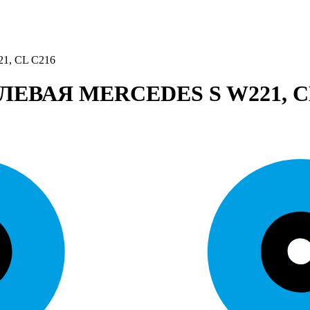
, CL C216
ВАЯ MERCEDES S W221, CL