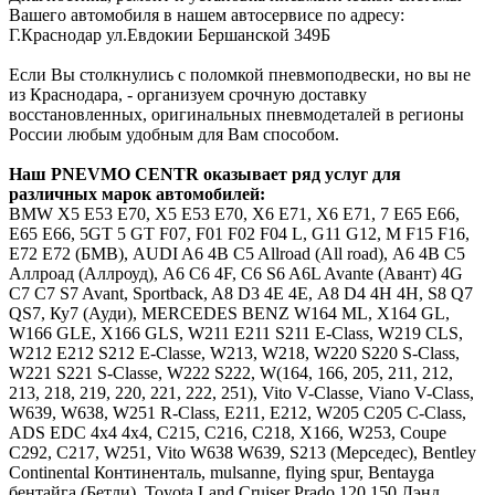
Вашего автомобиля в нашем автосервисе по адресу:
Г.Краснодар ул.Евдокии Бершанской 349Б
Если Вы столкнулись с поломкой пневмоподвески, но вы не
из Краснодара, - организуем срочную доставку
восстановленных, оригинальных пневмодеталей в регионы
России любым удобным для Вам способом.
Наш
PNEVMO
CENTR
оказывает ряд услуг для
различных марок автомобилей:
BMW
Х5 E53 E70, X5 Е53 Е70, Х6 E71, X6 Е71, 7 E65 E66,
Е65 Е66, 5GT 5 GT F07, F01 F02 F04 L, G11 G12, M F15 F16,
E72 Е72 (БМВ),
AUDI
A6 4B C5 Allroad (All road), А6 4В С5
Аллроад (Аллроуд), A6 C6 4F, С6 S6 A6L Avante (Авант) 4G
C7 С7 S7 Avant, Sportback, A8 D3 4E 4Е, А8 D4 4H 4Н, S8 Q7
QS7, Ку7 (Ауди),
MERCEDES
BENZ
W164 ML, X164 GL,
W166 GLE, X166 GLS, W211 E211 S211 E-Class, W219 CLS,
W212 E212 S212 E-Classe, W213, W218, W220 S220 S-Class,
W221 S221 S-Classe, W222 S222, W(164, 166, 205, 211, 212,
213, 218, 219, 220, 221, 222, 251), Vito V-Classe, Viano V-Class,
W639, W638, W251 R-Class, Е211, Е212, W205 C205 C-Class,
ADS EDC 4x4 4х4, C215, C216, C218, X166, W253, Coupe
C292, C217, W251, Vito W638 W639, S213 (Мерседес),
Bentley
Continental Континенталь, mulsanne, flying spur, Bentayga
бентайга (Бетли),
Toyota
Land Cruiser Prado 120 150 Лэнд