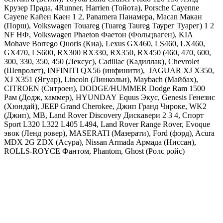
Крузер Прада, 4Runner, Harrien (Тойота),
Porsche Cayenne
Cayene Кайен Каен 1 2, Panamera Панамера, Macan Макан
(Порш),
Volkswagen Touareg (Tuareg Taureg Таурег Туарег) 1 2
NF НФ, Volkswagen Phaeton Фаетон
(Фольцваген),
KIA
Mohave Borrego Quoris
(Киа),
Lexus GX460, LS460, LX460,
GX470, LS600, RX300 RX330, RX350, RX450 (460, 470, 600,
300, 330, 350, 450
(Лексус),
Cadillac
(Кадиллак), С
hevrolet
(Шевролет),
INFINITI
QX56 (инфинити),
JAGUAR
XJ X350,
XJ X351 (Ягуар),
Lincoln
(Линкольн),
Maybach
(Майбах),
CITROEN
(Ситроен),
DODGE
/
HUMMER Dodge Ram 1500
Рам
(Додж, хаммер),
HYUNDAY
Equus Экус, Genesis Генезис
(Хюндай),
JEEP Grand Cherokee, Джип Гранд Чироке, WK2
(Джип),
MB
,
Land
Rover Discovery Дискавери 2 3 4, Спорт
Sport L320 L322 L405 L494, Land Rover Range Rover, Evoque
эвок
(Ленд ровер), MASERATI (Мазерати), Ford (форд), Acura
MDX 2G ZDX (Асура), Nissan Armada Армада (Ниссан),
ROLLS-ROYCE Фантом, Phantom, Ghost (Ролс ройс)