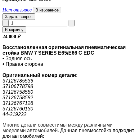
Нет отзывов
В избранное
Задать вопрос
В корзину
24 000
₽
Восстановленная оригинальная пневматическая
стойка BMW 7 SERIES E65/E66 С EDC
•
Задняя ось
•
Правая сторона
Оригинальный номер
детали:
37126785536
37106778798
37126758580
37126758582
37126767128
37126760130
44-219222
Многие детали совместимы между различными
моделями автомобилей
.
Данная пневмостойка подходит
для автомобилей: