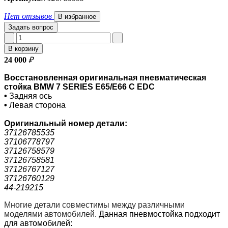
Нет отзывов
В избранное
Задать вопрос
В корзину
24 000
₽
Восстановленная оригинальная пневматическая
стойка BMW 7 SERIES E65/E66 С EDC
•
Задняя ось
•
Левая сторона
Оригинальный номер
детали:
37126785535
37106778797
37126758579
37126758581
37126767127
37126760129
44-219215
Многие детали совместимы между различными
моделями автомобилей
.
Данная пневмостойка подходит
для автомобилей: