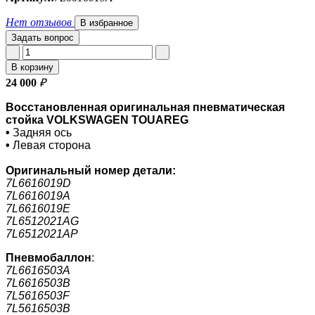
Нет отзывов
В избранное
Задать вопрос
В корзину
24 000
₽
Восстановленная оригинальная пневматическая
стойка VOLKSWAGEN TOUAREG
•
Задняя ось
•
Левая сторона
Оригинальный номер
детали:
7L6616019D
7L6616019A
7L6616019E
7L6512021AG
7L6512021AP
Пневмобаллон
:
7L6616503A
7L6616503B
7L5616503F
7L5616503B