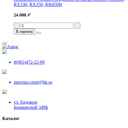
RX330, RX350, RH450H
24 000
₽
В корзину
8(965)472-22-99
pnevmo-centr@bk.ru
ул. Евдокии
Бершанской 349Б
Каталог