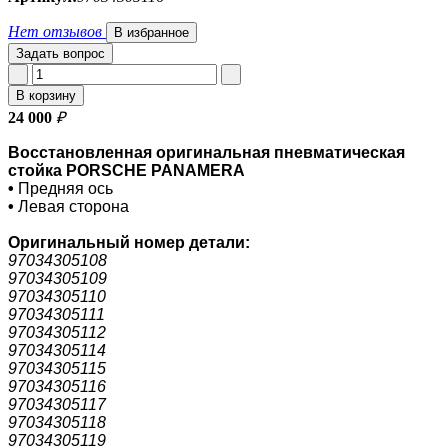
Нет отзывов
В избранное
Задать вопрос
В корзину
24 000
₽
Восстановленная оригинальная пневматическая
стойка PORSCHE PANAMERA
•
Предняя ось
•
Левая сторона
Оригинальный номер
детали:
97034305108
97034305109
97034305110
97034305111
97034305112
97034305114
97034305115
97034305116
97034305117
97034305118
97034305119