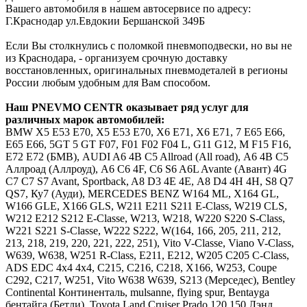
Вашего автомобиля в нашем автосервисе по адресу:
Г.Краснодар ул.Евдокии Бершанской 349Б
Если Вы столкнулись с поломкой пневмоподвески, но вы не
из Краснодара, - организуем срочную доставку
восстановленных, оригинальных пневмодеталей в регионы
России любым удобным для Вам способом.
Наш
PNEVMO
CENTR
оказывает ряд услуг для
различных марок автомобилей:
BMW
Х5 E53 E70, X5 Е53 Е70, Х6 E71, X6 Е71, 7 E65 E66,
Е65 Е66, 5GT 5 GT F07, F01 F02 F04 L, G11 G12, M F15 F16,
E72 Е72 (БМВ),
AUDI
A6 4B C5 Allroad (All road), А6 4В С5
Аллроад (Аллроуд), A6 C6 4F, С6 S6 A6L Avante (Авант) 4G
C7 С7 S7 Avant, Sportback, A8 D3 4E 4Е, А8 D4 4H 4Н, S8 Q7
QS7, Ку7 (Ауди),
MERCEDES
BENZ
W164 ML, X164 GL,
W166 GLE, X166 GLS, W211 E211 S211 E-Class, W219 CLS,
W212 E212 S212 E-Classe, W213, W218, W220 S220 S-Class,
W221 S221 S-Classe, W222 S222, W(164, 166, 205, 211, 212,
213, 218, 219, 220, 221, 222, 251), Vito V-Classe, Viano V-Class,
W639, W638, W251 R-Class, Е211, Е212, W205 C205 C-Class,
ADS EDC 4x4 4х4, C215, C216, C218, X166, W253, Coupe
C292, C217, W251, Vito W638 W639, S213 (Мерседес),
Bentley
Continental Континенталь, mulsanne, flying spur, Bentayga
бентайга (Бетли),
Toyota
Land Cruiser Prado 120 150 Лэнд