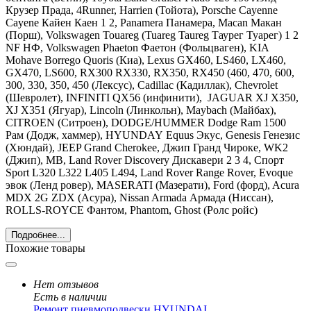
Крузер Прада, 4Runner, Harrien (Тойота),
Porsche Cayenne
Cayene Кайен Каен 1 2, Panamera Панамера, Macan Макан
(Порш),
Volkswagen Touareg (Tuareg Taureg Таурег Туарег) 1 2
NF НФ, Volkswagen Phaeton Фаетон
(Фольцваген),
KIA
Mohave Borrego Quoris
(Киа),
Lexus GX460, LS460, LX460,
GX470, LS600, RX300 RX330, RX350, RX450 (460, 470, 600,
300, 330, 350, 450
(Лексус),
Cadillac
(Кадиллак), С
hevrolet
(Шевролет),
INFINITI
QX56 (инфинити),
JAGUAR
XJ X350,
XJ X351 (Ягуар),
Lincoln
(Линкольн),
Maybach
(Майбах),
CITROEN
(Ситроен),
DODGE
/
HUMMER Dodge Ram 1500
Рам
(Додж, хаммер),
HYUNDAY
Equus Экус, Genesis Генезис
(Хюндай),
JEEP Grand Cherokee, Джип Гранд Чироке, WK2
(Джип),
MB
,
Land
Rover Discovery Дискавери 2 3 4, Спорт
Sport L320 L322 L405 L494, Land Rover Range Rover, Evoque
эвок
(Ленд ровер), MASERATI (Мазерати), Ford (форд), Acura
MDX 2G ZDX (Асура), Nissan Armada Армада (Ниссан),
ROLLS-ROYCE Фантом, Phantom, Ghost (Ролс ройс)
Подробнее...
Похожие товары
Нет отзывов
Есть в наличии
Ремонт пневмоподвески HYUNDAI