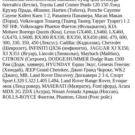
бентайга (Бетли),
Toyota
Land Cruiser Prado 120 150 Лэнд
Крузер Прада, 4Runner, Harrien (Тойота),
Porsche Cayenne
Cayene Кайен Каен 1 2, Panamera Панамера, Macan Макан
(Порш),
Volkswagen Touareg (Tuareg Taureg Таурег Туарег) 1 2
NF НФ, Volkswagen Phaeton Фаетон
(Фольцваген),
KIA
Mohave Borrego Quoris
(Киа),
Lexus GX460, LS460, LX460,
GX470, LS600, RX300 RX330, RX350, RX450 (460, 470, 600,
300, 330, 350, 450
(Лексус),
Cadillac
(Кадиллак), С
hevrolet
(Шевролет),
INFINITI
QX56 (инфинити),
JAGUAR
XJ X350,
XJ X351 (Ягуар),
Lincoln
(Линкольн),
Maybach
(Майбах),
CITROEN
(Ситроен),
DODGE
/
HUMMER Dodge Ram 1500
Рам
(Додж, хаммер),
HYUNDAY
Equus Экус, Genesis Генезис
(Хюндай),
JEEP Grand Cherokee, Джип Гранд Чироке, WK2
(Джип),
MB
,
Land
Rover Discovery Дискавери 2 3 4, Спорт
Sport L320 L322 L405 L494, Land Rover Range Rover, Evoque
эвок
(Ленд ровер), MASERATI (Мазерати), Ford (форд), Acura
MDX 2G ZDX (Асура), Nissan Armada Армада (Ниссан),
ROLLS-ROYCE Фантом, Phantom, Ghost (Ролс ройс)