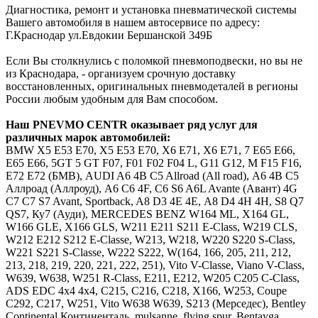
Диагностика, ремонт и установка пневматической системы
Вашего автомобиля в нашем автосервисе по адресу:
Г.Краснодар ул.Евдокии Бершанской 349Б
Если Вы столкнулись с поломкой пневмоподвески, но вы не
из Краснодара, - организуем срочную доставку
восстановленных, оригинальных пневмодеталей в регионы
России любым удобным для Вам способом.
Наш
PNEVMO
CENTR
оказывает ряд услуг для
различных марок автомобилей:
BMW
Х5 E53 E70, X5 Е53 Е70, Х6 E71, X6 Е71, 7 E65 E66,
Е65 Е66, 5GT 5 GT F07, F01 F02 F04 L, G11 G12, M F15 F16,
E72 Е72 (БМВ),
AUDI
A6 4B C5 Allroad (All road), А6 4В С5
Аллроад (Аллроуд), A6 C6 4F, С6 S6 A6L Avante (Авант) 4G
C7 С7 S7 Avant, Sportback, A8 D3 4E 4Е, А8 D4 4H 4Н, S8 Q7
QS7, Ку7 (Ауди),
MERCEDES
BENZ
W164 ML, X164 GL,
W166 GLE, X166 GLS, W211 E211 S211 E-Class, W219 CLS,
W212 E212 S212 E-Classe, W213, W218, W220 S220 S-Class,
W221 S221 S-Classe, W222 S222, W(164, 166, 205, 211, 212,
213, 218, 219, 220, 221, 222, 251), Vito V-Classe, Viano V-Class,
W639, W638, W251 R-Class, Е211, Е212, W205 C205 C-Class,
ADS EDC 4x4 4х4, C215, C216, C218, X166, W253, Coupe
C292, C217, W251, Vito W638 W639, S213 (Мерседес),
Bentley
Continental Континенталь, mulsanne, flying spur, Bentayga