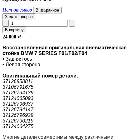
Нет отзывов
В избранное
Задать вопрос
В корзину
24 000
₽
Восстановленная оригинальная пневматическая
стойка BMW 7 SERIES F01/F02/F04
•
Задняя ось
•
Левая сторона
Оригинальный номер
детали:
37126858811
37106791675
37126794139
37124065093
37126796937
37126794147
37126796929
37126790219
37124064275
Многие детали совместимы между различными