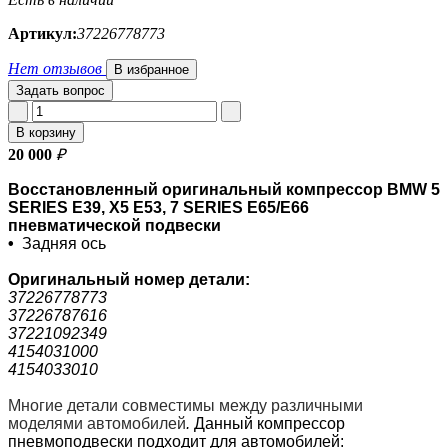
Артикул:
37226778773
Нет отзывов
В избранное
Задать вопрос
В корзину
20 000
₽
Восстановленный оригинальный компрессор BMW 5
SERIES E39, X5 E53, 7 SERIES E65/E66
пневматической подвески
•
Задняя ось
Оригинальный номер
детали:
37226778773
37226787616
37221092349
4154031000
4154033010
Многие детали совместимы между различными
моделями автомобилей
.
Данный компрессор
пневмоподвески подходит для автомобилей: