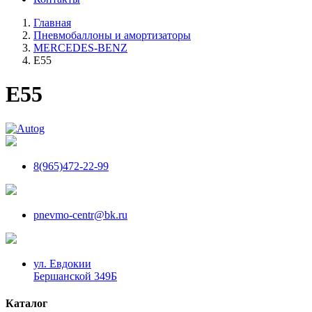
Главная
Пневмобаллоны и амортизаторы
MERCEDES-BENZ
E55
E55
8(965)472-22-99
pnevmo-centr@bk.ru
ул. Евдокии
Бершанской 349Б
Каталог