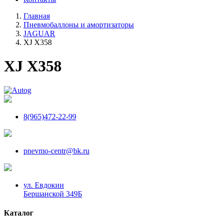
Главная
Пневмобаллоны и амортизаторы
JAGUAR
XJ X358
XJ X358
8(965)472-22-99
pnevmo-centr@bk.ru
ул. Евдокии
Бершанской 349Б
Каталог