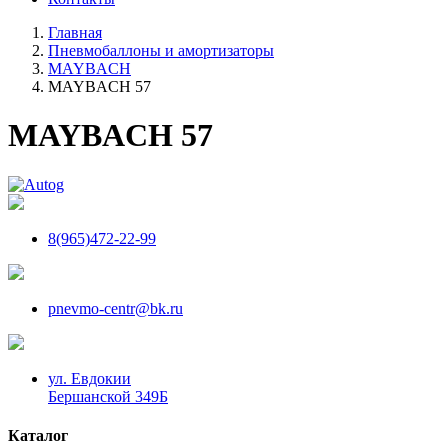
Главная
Пневмобаллоны и амортизаторы
MAYBACH
MAYBACH 57
MAYBACH 57
8(965)472-22-99
pnevmo-centr@bk.ru
ул. Евдокии
Бершанской 349Б
Каталог