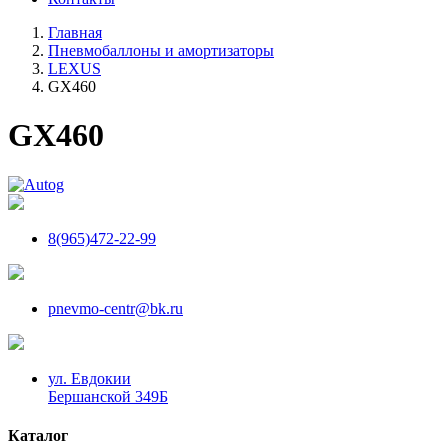
Главная
Пневмобаллоны и амортизаторы
LEXUS
GX460
GX460
8(965)472-22-99
pnevmo-centr@bk.ru
ул. Евдокии
Бершанской 349Б
Каталог