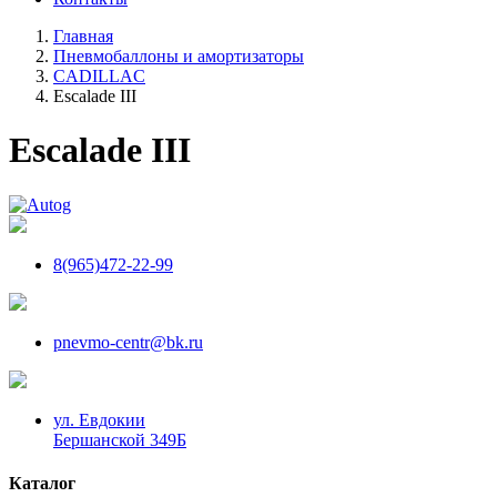
Главная
Пневмобаллоны и амортизаторы
CADILLAC
Escalade III
Escalade III
8(965)472-22-99
pnevmo-centr@bk.ru
ул. Евдокии
Бершанской 349Б
Каталог