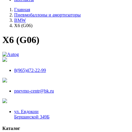
Главная
Пневмобаллоны и амортизаторы
BMW
X6 (G06)
X6 (G06)
8(965)472-22-99
pnevmo-centr@bk.ru
ул. Евдокии
Бершанской 349Б
Каталог