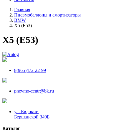
Главная
Пневмобаллоны и амортизаторы
BMW
X5 (E53)
X5 (E53)
8(965)472-22-99
pnevmo-centr@bk.ru
ул. Евдокии
Бершанской 349Б
Каталог