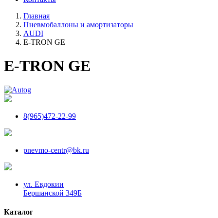
Главная
Пневмобаллоны и амортизаторы
AUDI
E-TRON GE
E-TRON GE
8(965)472-22-99
pnevmo-centr@bk.ru
ул. Евдокии
Бершанской 349Б
Каталог