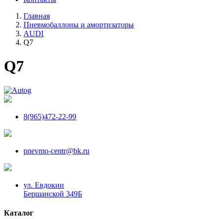
Главная
Пневмобаллоны и амортизаторы
AUDI
Q7
Q7
8(965)472-22-99
pnevmo-centr@bk.ru
ул. Евдокии
Бершанской 349Б
Каталог