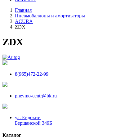
Главная
Пневмобаллоны и амортизаторы
ACURA
ZDX
ZDX
8(965)472-22-99
pnevmo-centr@bk.ru
ул. Евдокии
Бершанской 349Б
Каталог